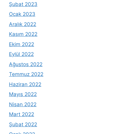
Şubat 2023
Ocak 2023
Aralık 2022
Kasım 2022
Ekim 2022
Eylül 2022
Ağustos 2022
Temmuz 2022
Haziran 2022
Mayıs 2022
Nisan 2022
Mart 2022
Şubat 2022