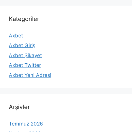
Kategoriler
Axbet
Axbet Giriş
Axbet Şikayet
Axbet Twitter
Axbet Yeni Adresi
Arşivler
Temmuz 2026