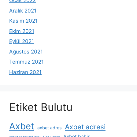
Ocak 2022
Aralık 2021
Kasım 2021
Ekim 2021
Eylül 2021
Ağustos 2021
Temmuz 2021
Haziran 2021
Etiket Bulutu
Axbet
Axbet adresi
axbet adres
Axbet bahis