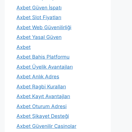
Axbet Güven İspatı
Axbet Slot Fiyatları
Axbet Web Güvenilirliği
Axbet Yasal Güven
Axbet
Axbet Bahis Platformu
Axbet Üyelik Avantajları
Axbet Anlık Adres
Axbet Ragbi Kuralları
Axbet Kayıt Avantajları
Axbet Oturum Adresi
Axbet Şikayet Desteği
Axbet Güvenilir Casinolar