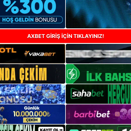
AXBET GİRİŞ İÇİN TIKLAYINIZ!