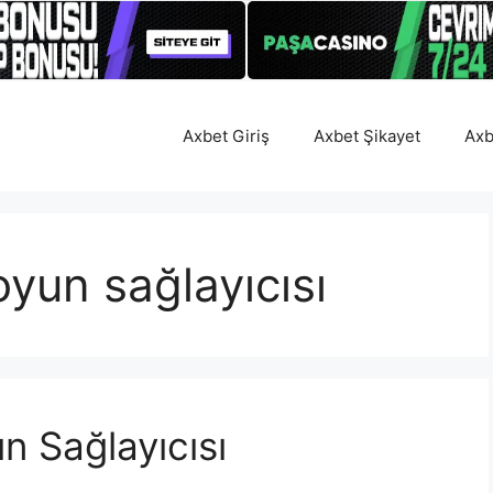
Axbet Giriş
Axbet Şikayet
Axb
oyun sağlayıcısı
n Sağlayıcısı