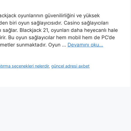
ckjack oyunlarının güvenilirliğini ve yüksek
en biri oyun sağlayıcısıdır. Casino sağlayıcıları
 sağlar. Blackjack 21, oyunları daha heyecanlı hale
tirir. Bu oyun sağlayıcılar hem mobil hem de PC’de
hizmetler sunmaktadır. Oyun …
Devamını oku…
tırma seçenekleri nelerdir
,
güncel adresi axbet