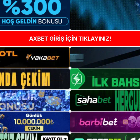
AXBET GİRİŞ İÇİN TIKLAYINIZ!