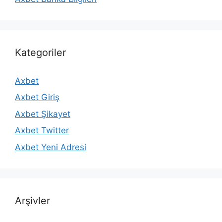
Kategoriler
Axbet
Axbet Giriş
Axbet Şikayet
Axbet Twitter
Axbet Yeni Adresi
Arşivler