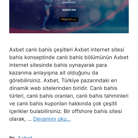
Axbet canlı bahis çeşitleri Axbet internet sitesi
bahis konseptinde canlı bahis bölümünün Axbet
internet sitesinde bahis oynayarak para
kazanma anlayışına ait olduğunu da
görebilirsiniz. Axbet, Türkiye pazarındaki en
dinamik web sitelerinden biridir. Canlı bahis
türleri, canlı bahis oranları, canlı bahis tahminleri
ve canlı bahis kuponları hakkında çok çeşitli
içerikler bulabilirsiniz. Bir offshore bahis sitesi
olarak, …
Devamını oku…
Kategoriler