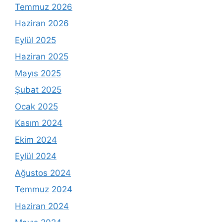
Temmuz 2026
Haziran 2026
Eylül 2025
Haziran 2025
Mayıs 2025
Şubat 2025
Ocak 2025
Kasım 2024
Ekim 2024
Eylül 2024
Ağustos 2024
Temmuz 2024
Haziran 2024