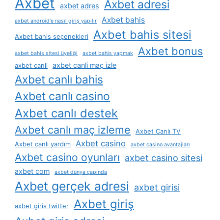
Axbet
Axbet adresi
axbet adres
Axbet bahis
axbet android'e nasıl giriş yapılır
Axbet bahis sitesi
Axbet bahis seçenekleri
Axbet bonus
axbet bahis sitesi üyeliği
axbet bahis yapmak
axbet canli maç izle
axbet canli
Axbet canlı bahis
Axbet canlı casino
Axbet canlı destek
Axbet canlı maç izleme
Axbet Canlı TV
Axbet casino
Axbet canlı yardım
axbet casino avantajları
Axbet casino oyunları
axbet casino sitesi
axbet com
axbet dünya çapında
Axbet gerçek adresi
axbet girisi
Axbet giriş
axbet giris twitter