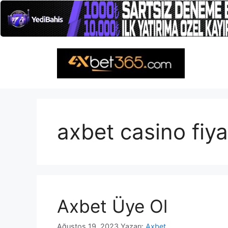
İçeriğe
atla
axbet casino fiya
Axbet Üye Ol
Ağustos 19, 2023
Yazarı:
Axbet