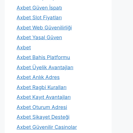
Axbet Güven İspatı
Axbet Slot Fiyatları
Axbet Web Güvenilirliği
Axbet Yasal Güven
Axbet
Axbet Bahis Platformu
Axbet Üyelik Avantajları
Axbet Anlık Adres
Axbet Ragbi Kuralları
Axbet Kayıt Avantajları
Axbet Oturum Adresi
Axbet Şikayet Desteği
Axbet Güvenilir Casinolar