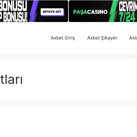
Axbet Giriş
Axbet Şikayet
Axb
tları