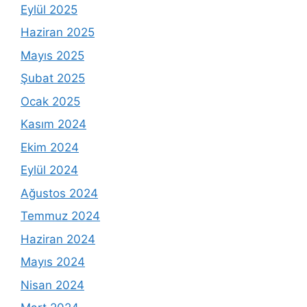
Eylül 2025
Haziran 2025
Mayıs 2025
Şubat 2025
Ocak 2025
Kasım 2024
Ekim 2024
Eylül 2024
Ağustos 2024
Temmuz 2024
Haziran 2024
Mayıs 2024
Nisan 2024