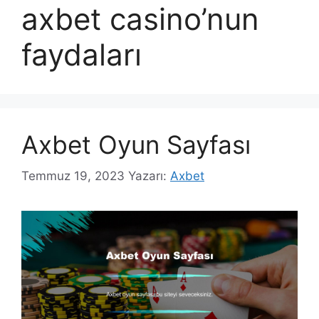
axbet casino’nun
faydaları
Axbet Oyun Sayfası
Temmuz 19, 2023
Yazarı:
Axbet