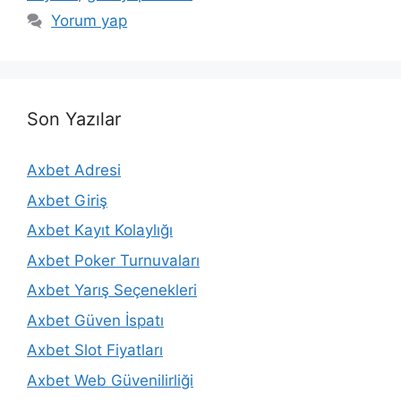
Yorum yap
Son Yazılar
Axbet Adresi
Axbet Giriş
Axbet Kayıt Kolaylığı
Axbet Poker Turnuvaları
Axbet Yarış Seçenekleri
Axbet Güven İspatı
Axbet Slot Fiyatları
Axbet Web Güvenilirliği