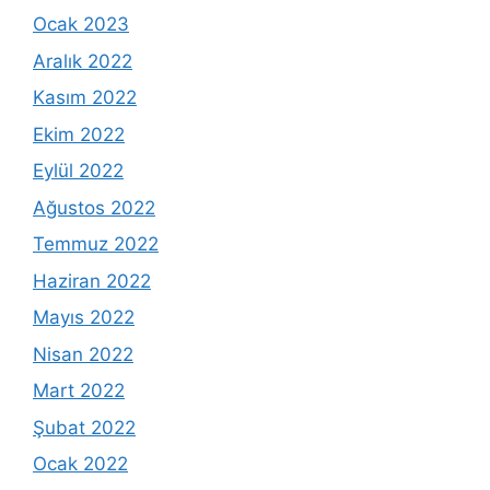
Ocak 2023
Aralık 2022
Kasım 2022
Ekim 2022
Eylül 2022
Ağustos 2022
Temmuz 2022
Haziran 2022
Mayıs 2022
Nisan 2022
Mart 2022
Şubat 2022
Ocak 2022