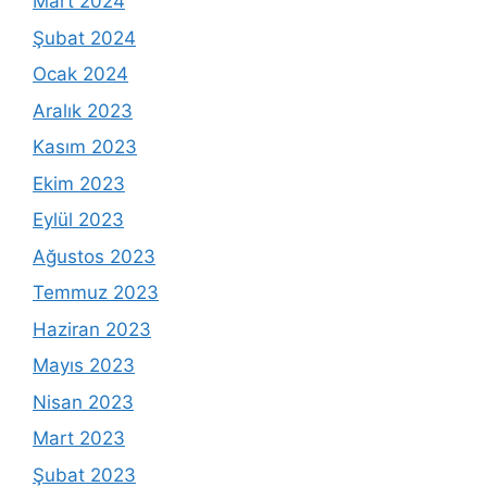
Mart 2024
Şubat 2024
Ocak 2024
Aralık 2023
Kasım 2023
Ekim 2023
Eylül 2023
Ağustos 2023
Temmuz 2023
Haziran 2023
Mayıs 2023
Nisan 2023
Mart 2023
Şubat 2023