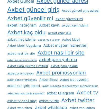
Axbet güncel adresi
Axbet Güncel
Axbet güncel giriş
Axbet güncel giriş adresi
Axbet güvenilir mi
axbet güvenlir mi
axbet instagram
Axbet kayıt
axbet kayıt i̇şlemi
Axbet kaç oldu
axbet maç izle
axbet maç izleme
Axbet Mobil
axbet maç izleme
Axbet müşteri hizmetleri
Axbet Mobil Uygulama
Axbet nasıl bir site
axbet nasil bir site
axbet para yatirma
axbet ne zaman kuruldu
Axbet Para Çekme Limitleri
Axbet para çekme
Axbet promosyonları
axbet promosyon
Axbet Sitesi
Axbet slot oyunları
axbet satış promosyonu
axbet son giriş adresi
axbet sunduğu casino hizmeti güvenilir midir
Axbet tv
axbet telegram
axbet tek maç bahis seçeneği
Axbet twitter
axbet tv canli maç
axbet tv izle
axbet whatsapp
Axbet web sitesi
axbet yeni adres