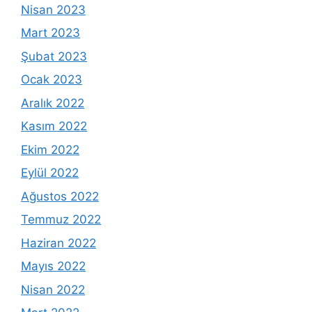
Nisan 2023
Mart 2023
Şubat 2023
Ocak 2023
Aralık 2022
Kasım 2022
Ekim 2022
Eylül 2022
Ağustos 2022
Temmuz 2022
Haziran 2022
Mayıs 2022
Nisan 2022