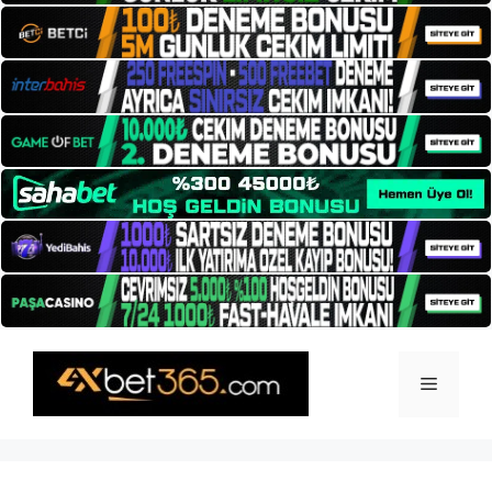
İçeriğe
atla
Menü