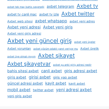
Axbet tv
axbet telegram
axbet tek maç bahis seçeneği
Axbet twitter
axbet tv canli maç
axbet tv izle
axbet whatsapp
Axbet web sitesi
axbet yeni adres
Axbet yeni adresi
Axbet yeni giriş
Axbet yeni giriş adresi
Axbet yeni güncel giriş
axbet yeni üyeler
Axbet yorumları
Axbet üyelik
axbet çözüm odaklı yanıt veriyor mu
Axbet şikayet
axbet üye olmalı mıyım
Axbet şikayetvar
axbet şu anki giriş adresi nedir
canli axbet
giris adresi axbet
bahis sitesi axbet
girisi axbet
giris axbet
giris yap axbet
kayit axbet
güncel adresi axbet
kayit axbet
yeni adresi axbet
mobil axbet
twitter axbet
yeni giris axbet