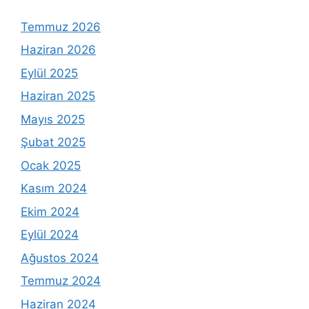
Temmuz 2026
Haziran 2026
Eylül 2025
Haziran 2025
Mayıs 2025
Şubat 2025
Ocak 2025
Kasım 2024
Ekim 2024
Eylül 2024
Ağustos 2024
Temmuz 2024
Haziran 2024