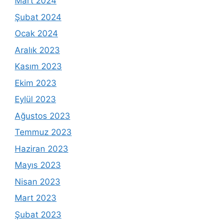
Mart 2024
Şubat 2024
Ocak 2024
Aralık 2023
Kasım 2023
Ekim 2023
Eylül 2023
Ağustos 2023
Temmuz 2023
Haziran 2023
Mayıs 2023
Nisan 2023
Mart 2023
Şubat 2023