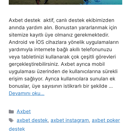
Axbet destek aktif, canlı destek ekibimizden
anında yardım alın. Bonustan yararlanmak için
sitemize kayıtlı üye olmanız gerekmektedir.
Android ve İOS cihazlara yönelik uygulamaların
yardımıyla internete bağlı akıllı telefonunuzu
veya tabletinizi kullanarak çok çeşitli görevleri
gerçekleştirebilirsiniz. Axbet ayrıca mobil
uygulaması üzerinden de kullanıcılarına sürekli
erişim sağlıyor. Ayrıca kullanıcılara sunulan ek
bonuslar, üye sayısının istikrarlı bir şekilde …
Devamını oku…
Kategoriler
Axbet
Etiketler
axbet destek
,
axbet instagram
,
axbet poker
destek