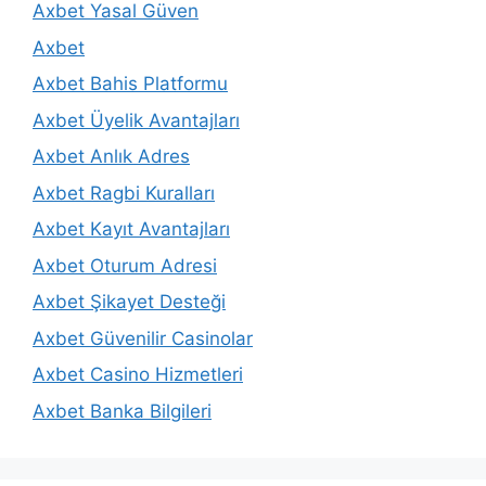
Axbet Yasal Güven
Axbet
Axbet Bahis Platformu
Axbet Üyelik Avantajları
Axbet Anlık Adres
Axbet Ragbi Kuralları
Axbet Kayıt Avantajları
Axbet Oturum Adresi
Axbet Şikayet Desteği
Axbet Güvenilir Casinolar
Axbet Casino Hizmetleri
Axbet Banka Bilgileri