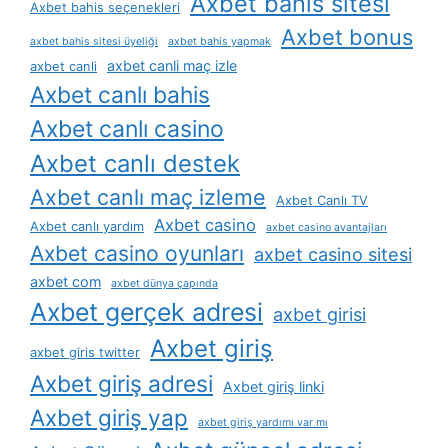
Axbet bahis sitesi
Axbet bahis seçenekleri
Axbet bonus
axbet bahis sitesi üyeliği
axbet bahis yapmak
axbet canli maç izle
axbet canli
Axbet canlı bahis
Axbet canlı casino
Axbet canlı destek
Axbet canlı maç izleme
Axbet Canlı TV
Axbet casino
Axbet canlı yardım
axbet casino avantajları
Axbet casino oyunları
axbet casino sitesi
axbet com
axbet dünya çapında
Axbet gerçek adresi
axbet girisi
Axbet giriş
axbet giris twitter
Axbet giriş adresi
Axbet giriş linki
Axbet giriş yap
axbet giriş yardımı var mı