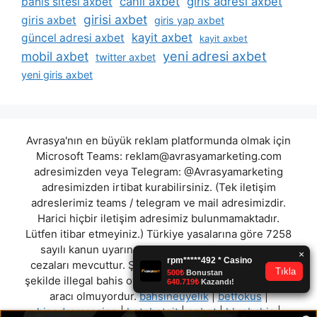
canli axbet
giris adresi axbet
bahis sitesi axbet
girisi axbet
giris axbet
giris yap axbet
kayit axbet
güncel adresi axbet
kayit axbet
yeni adresi axbet
mobil axbet
twitter axbet
yeni giris axbet
Avrasya'nın en büyük reklam platformunda olmak için
Microsoft Teams:
reklam@avrasyamarketing.com
adresimizden veya Telegram: @Avrasyamarketing
adresimizden irtibat kurabilirsiniz. (Tek iletişim
adreslerimiz teams / telegram ve mail adresimizdir.
Harici hiçbir iletişim adresimiz bulunmamaktadır.
Lütfen itibar etmeyiniz.) Türkiye yasalarına göre 7258
sayılı kanun uyarınca yasa dışı bahis oynamanın
cezaları mevcuttur. Şu an bulunduğunuz site hiç bir
şekilde illegal bahis oyunları oynatmıyor ve oynamaya
aracı olmuyordur.
bahsineuyelik
|
betfokus
|
hipodromcasino
|
betebetgit
|
enbet
|
bluebahis
|