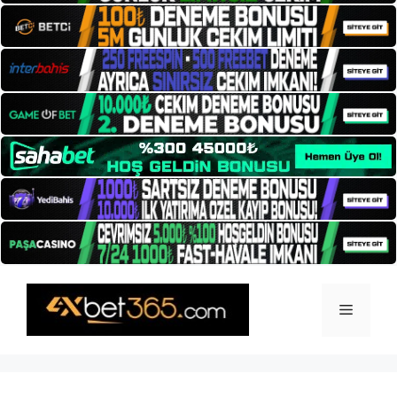
İçeriğe
atla
Menü