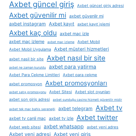
Axbet güncel giriş
Axbet güncel giriş adresi
Axbet güvenilir mi
axbet güvenlir mi
axbet instagram
Axbet kayıt
axbet kayıt i̇şlemi
Axbet kaç oldu
axbet maç izle
axbet maç izleme
Axbet Mobil
axbet maç izleme
Axbet müşteri hizmetleri
Axbet Mobil Uygulama
Axbet nasıl bir site
axbet nasil bir site
axbet para yatirma
axbet ne zaman kuruldu
Axbet Para Çekme Limitleri
Axbet para çekme
Axbet promosyonları
axbet promosyon
Axbet Sitesi
Axbet slot oyunları
axbet satış promosyonu
axbet son giriş adresi
axbet sunduğu casino hizmeti güvenilir midir
Axbet tv
axbet telegram
axbet tek maç bahis seçeneği
Axbet twitter
axbet tv canli maç
axbet tv izle
axbet whatsapp
Axbet web sitesi
axbet yeni adres
Axbet yeni adresi
Axbet yeni giriş