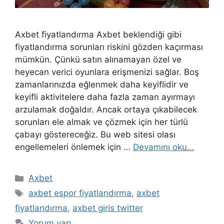
Axbet fiyatlandırma Axbet beklendiği gibi
fiyatlandırma sorunları riskini gözden kaçırması
mümkün. Çünkü satın alınamayan özel ve
heyecan verici oyunlara erişmenizi sağlar. Boş
zamanlarınızda eğlenmek daha keyiflidir ve
keyifli aktivitelere daha fazla zaman ayırmayı
arzulamak doğaldır. Ancak ortaya çıkabilecek
sorunları ele almak ve çözmek için her türlü
çabayı göstereceğiz. Bu web sitesi olası
engellemeleri önlemek için …
Devamını oku…
Kategoriler
Axbet
Etiketler
axbet espor fiyatlandırma
,
axbet
fiyatlandırma
,
axbet giris twitter
Yorum yap