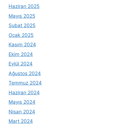
Haziran 2025
Mayıs 2025
Şubat 2025
Ocak 2025
Kasım 2024
Ekim 2024
Eylül 2024
Ağustos 2024
Temmuz 2024
Haziran 2024
Mayıs 2024
Nisan 2024
Mart 2024