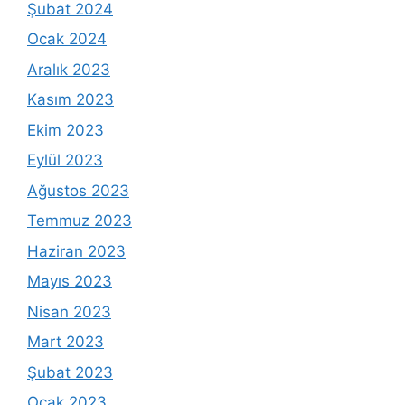
Şubat 2024
Ocak 2024
Aralık 2023
Kasım 2023
Ekim 2023
Eylül 2023
Ağustos 2023
Temmuz 2023
Haziran 2023
Mayıs 2023
Nisan 2023
Mart 2023
Şubat 2023
Ocak 2023