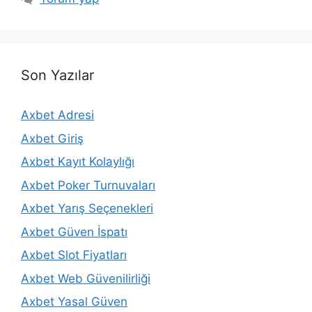
Son Yazılar
Axbet Adresi
Axbet Giriş
Axbet Kayıt Kolaylığı
Axbet Poker Turnuvaları
Axbet Yarış Seçenekleri
Axbet Güven İspatı
Axbet Slot Fiyatları
Axbet Web Güvenilirliği
Axbet Yasal Güven