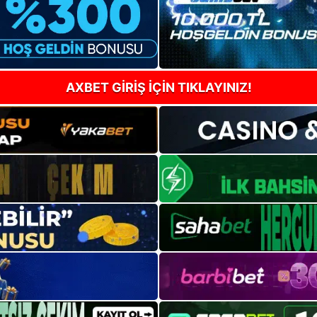
AXBET GİRİŞ İÇİN TIKLAYINIZ!