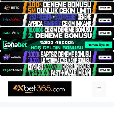
İçeriğe
atla
Menü