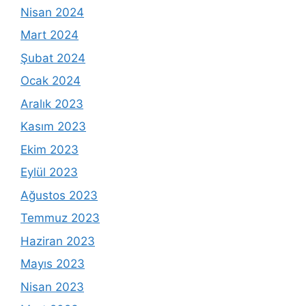
Nisan 2024
Mart 2024
Şubat 2024
Ocak 2024
Aralık 2023
Kasım 2023
Ekim 2023
Eylül 2023
Ağustos 2023
Temmuz 2023
Haziran 2023
Mayıs 2023
Nisan 2023