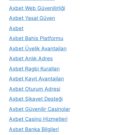
Axbet Web Güvenilirliği
Axbet Yasal Güven
Axbet
Axbet Bahis Platformu
Axbet Üyelik Avantajları
Axbet Anlık Adres
Axbet Ragbi Kuralları
Axbet Kayıt Avantajları
Axbet Oturum Adresi
Axbet Şikayet Desteği
Axbet Güvenilir Casinolar
Axbet Casino Hizmetleri
Axbet Banka Bilgileri