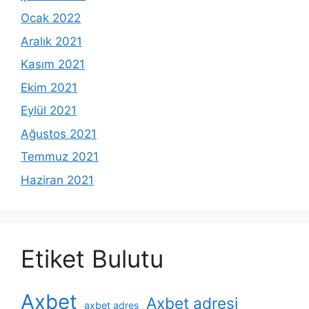
Ocak 2022
Aralık 2021
Kasım 2021
Ekim 2021
Eylül 2021
Ağustos 2021
Temmuz 2021
Haziran 2021
Etiket Bulutu
Axbet
Axbet adresi
axbet adres