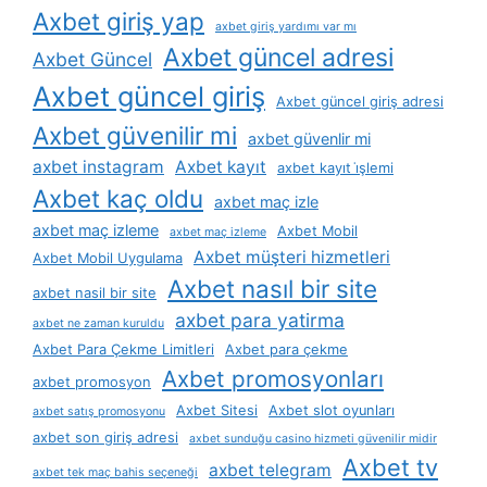
Axbet giriş yap
axbet giriş yardımı var mı
Axbet güncel adresi
Axbet Güncel
Axbet güncel giriş
Axbet güncel giriş adresi
Axbet güvenilir mi
axbet güvenlir mi
axbet instagram
Axbet kayıt
axbet kayıt i̇şlemi
Axbet kaç oldu
axbet maç izle
axbet maç izleme
Axbet Mobil
axbet maç izleme
Axbet müşteri hizmetleri
Axbet Mobil Uygulama
Axbet nasıl bir site
axbet nasil bir site
axbet para yatirma
axbet ne zaman kuruldu
Axbet Para Çekme Limitleri
Axbet para çekme
Axbet promosyonları
axbet promosyon
Axbet Sitesi
Axbet slot oyunları
axbet satış promosyonu
axbet son giriş adresi
axbet sunduğu casino hizmeti güvenilir midir
Axbet tv
axbet telegram
axbet tek maç bahis seçeneği