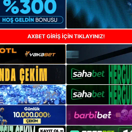
AXBET GİRİŞ İÇİN TIKLAYINIZ!