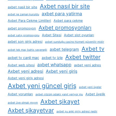
Axbet nasıl bir site
axbet nasil bir site
axbet para yatirma
axbet ne zaman kuruldu
Axbet Para Çekme Limitleri
Axbet para çekme
Axbet promosyonları
axbet promosyon
Axbet Sitesi
Axbet slot oyunları
axbet satış promosyonu
axbet son giriş adresi
axbet sunduğu casino hizmeti güvenilir midir
Axbet tv
axbet telegram
axbet tek maç bahis seçeneği
Axbet twitter
axbet tv canli maç
axbet tv izle
axbet whatsapp
Axbet web sitesi
axbet yeni adres
Axbet yeni adresi
Axbet yeni giriş
Axbet yeni giriş adresi
Axbet yeni güncel giriş
axbet yeni üyeler
Axbet yorumları
Axbet üyelik
axbet çözüm odaklı yanıt veriyor mu
Axbet şikayet
axbet üye olmalı mıyım
Axbet şikayetvar
axbet şu anki giriş adresi nedir