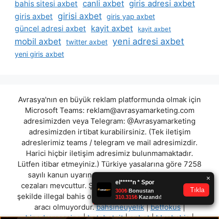
canli axbet
giris adresi axbet
bahis sitesi axbet
girisi axbet
giris axbet
giris yap axbet
kayit axbet
güncel adresi axbet
kayit axbet
yeni adresi axbet
mobil axbet
twitter axbet
yeni giris axbet
Avrasya'nın en büyük reklam platformunda olmak için
Microsoft Teams:
reklam@avrasyamarketing.com
adresimizden veya Telegram: @Avrasyamarketing
adresimizden irtibat kurabilirsiniz. (Tek iletişim
adreslerimiz teams / telegram ve mail adresimizdir.
Harici hiçbir iletişim adresimiz bulunmamaktadır.
Lütfen itibar etmeyiniz.) Türkiye yasalarına göre 7258
sayılı kanun uyarınca yasa dışı bahis oynamanın
cezaları mevcuttur. Şu an bulunduğunuz site hiç bir
şekilde illegal bahis oyunları oynatmıyor ve oynamaya
aracı olmuyordur.
bahsineuyelik
|
betfokus
|
hipodromcasino
|
betebetgit
|
enbet
|
bluebahis
|