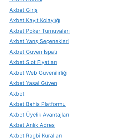
Axbet Giriş
Axbet Kayıt Kolaylığı
Axbet Poker Turnuvaları
Axbet Yarış Seçenekleri
Axbet Güven İspatı
Axbet Slot Fiyatları
Axbet Web Güvenilirliği
Axbet Yasal Güven
Axbet
Axbet Bahis Platformu
Axbet Üyelik Avantajları
Axbet Anlık Adres
Axbet Ragbi Kuralları