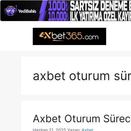
İçeriğe
atla
axbet oturum sür
Axbet Oturum Sürec
Haziran 21, 2025
Yazarı:
Axbet