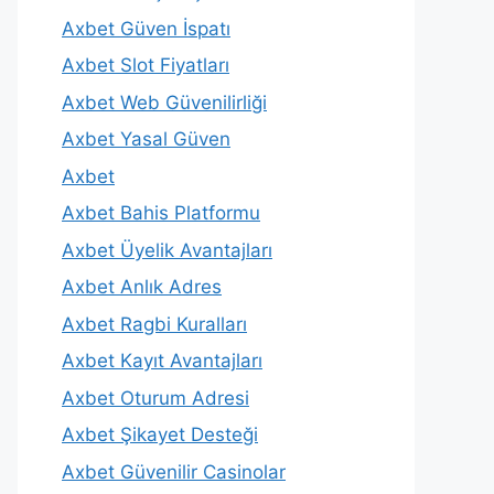
Axbet Güven İspatı
Axbet Slot Fiyatları
Axbet Web Güvenilirliği
Axbet Yasal Güven
Axbet
Axbet Bahis Platformu
Axbet Üyelik Avantajları
Axbet Anlık Adres
Axbet Ragbi Kuralları
Axbet Kayıt Avantajları
Axbet Oturum Adresi
Axbet Şikayet Desteği
Axbet Güvenilir Casinolar