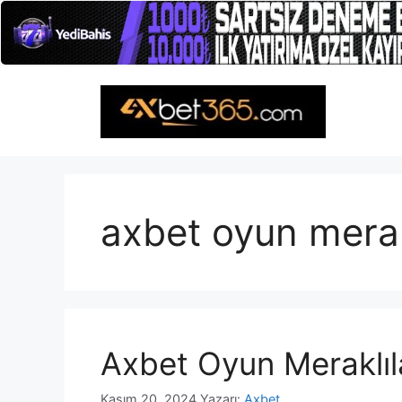
İçeriğe
atla
axbet oyun merak
Axbet Oyun Meraklıl
Kasım 20, 2024
Yazarı:
Axbet