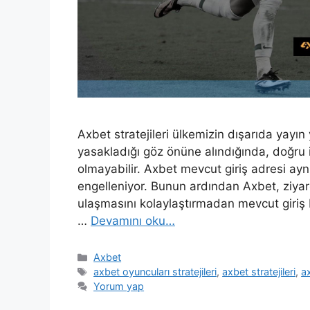
Axbet stratejileri ülkemizin dışarıda yayın 
yasakladığı göz önüne alındığında, doğru i
olmayabilir. Axbet mevcut giriş adresi ay
engelleniyor. Bunun ardından Axbet, ziyare
ulaşmasını kolaylaştırmadan mevcut giriş b
…
Devamını oku…
Kategoriler
Axbet
Etiketler
axbet oyuncuları stratejileri
,
axbet stratejileri
,
a
Yorum yap