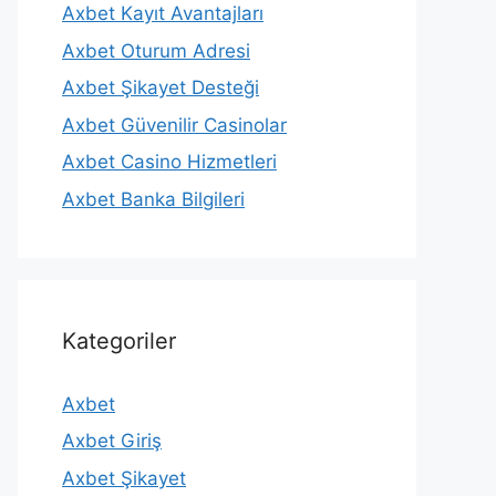
Axbet Kayıt Avantajları
Axbet Oturum Adresi
Axbet Şikayet Desteği
Axbet Güvenilir Casinolar
Axbet Casino Hizmetleri
Axbet Banka Bilgileri
Kategoriler
Axbet
Axbet Giriş
Axbet Şikayet