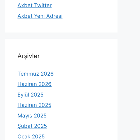
Axbet Twitter
Axbet Yeni Adresi
Arşivler
Temmuz 2026
Haziran 2026
Eylül 2025
Haziran 2025
Mayıs 2025
Şubat 2025
Ocak 2025