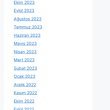
Ekim 2023
Eylül 2023
Ağustos 2023
Temmuz 2023
Haziran 2023
Mayıs 2023
Nisan 2023
Mart 2023
Şubat 2023
Ocak 2023
Aralık 2022
Kasım 2022
Ekim 2022
Eylül 2022