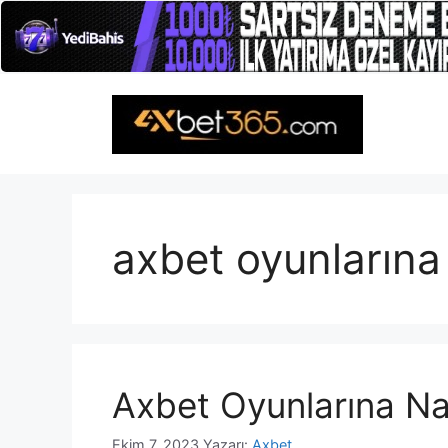
İçeriğe
atla
axbet oyunlarına 
Axbet Oyunlarına Na
Ekim 7, 2023
Yazarı:
Axbet