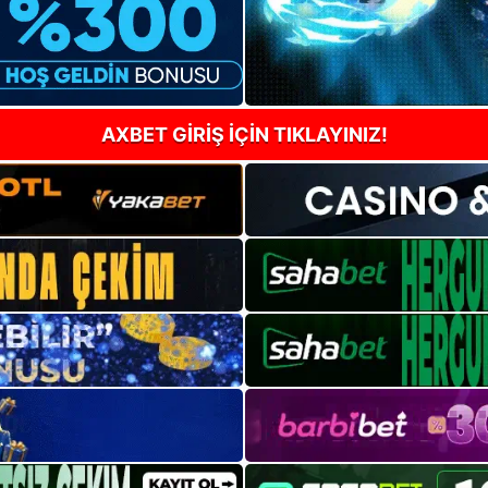
AXBET GİRİŞ İÇİN TIKLAYINIZ!