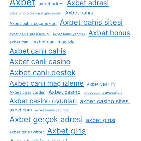
Axbet
Axbet adresi
axbet adres
Axbet bahis
axbet android'e nasıl giriş yapılır
Axbet bahis sitesi
Axbet bahis seçenekleri
Axbet bonus
axbet bahis sitesi üyeliği
axbet bahis yapmak
axbet canli maç izle
axbet canli
Axbet canlı bahis
Axbet canlı casino
Axbet canlı destek
Axbet canlı maç izleme
Axbet Canlı TV
Axbet casino
Axbet canlı yardım
axbet casino avantajları
Axbet casino oyunları
axbet casino sitesi
axbet com
axbet dünya çapında
Axbet gerçek adresi
axbet girisi
Axbet giriş
axbet giris twitter