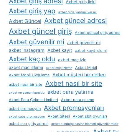
Axbet giriş adresi
Axbet giriş linki
Axbet giriş yap
axbet giriş yardımı var mı
Axbet güncel adresi
Axbet Güncel
Axbet güncel giriş
Axbet güncel giriş adresi
Axbet güvenilir mi
axbet güvenlir mi
axbet instagram
Axbet kayıt
axbet kayıt i̇şlemi
Axbet kaç oldu
axbet maç izle
axbet maç izleme
Axbet Mobil
axbet maç izleme
Axbet müşteri hizmetleri
Axbet Mobil Uygulama
Axbet nasıl bir site
axbet nasil bir site
axbet para yatirma
axbet ne zaman kuruldu
Axbet Para Çekme Limitleri
Axbet para çekme
Axbet promosyonları
axbet promosyon
Axbet Sitesi
Axbet slot oyunları
axbet satış promosyonu
axbet son giriş adresi
axbet sunduğu casino hizmeti güvenilir midir
Axbet tv