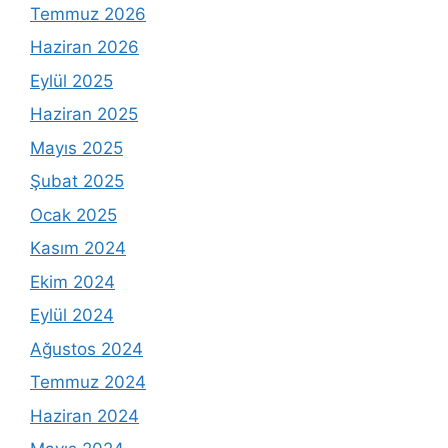
Temmuz 2026
Haziran 2026
Eylül 2025
Haziran 2025
Mayıs 2025
Şubat 2025
Ocak 2025
Kasım 2024
Ekim 2024
Eylül 2024
Ağustos 2024
Temmuz 2024
Haziran 2024