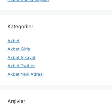
Kategoriler
Axbet
Axbet Giriş
Axbet Şikayet
Axbet Twitter
Axbet Yeni Adresi
Arşivler