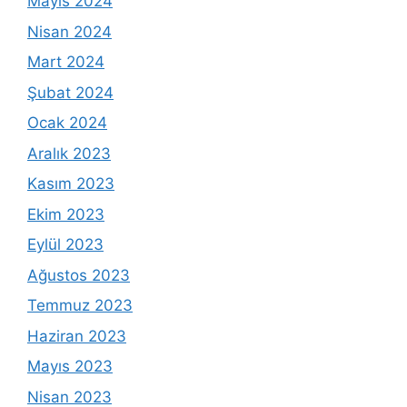
Mayıs 2024
Nisan 2024
Mart 2024
Şubat 2024
Ocak 2024
Aralık 2023
Kasım 2023
Ekim 2023
Eylül 2023
Ağustos 2023
Temmuz 2023
Haziran 2023
Mayıs 2023
Nisan 2023