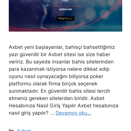
Axbet yeni başlayanlar, bahisçi bahsettiğimiz
yazı güvenilir bir Axbet sitesi ise size haber
veririz. Bu sayede insanlar bahis sitelerinden
para kazanmak istiyorsa nelere dikkat edip
oyunu nasıl oynayacağını biliyorsa poker
platformu olarak firma birçok seçenek
sunmaktadır. En güvenilir bahis sitesi tercih
etmeniz gereken sitelerden biridir. Axbet
Hesabınıza Nasıl Giriş Yapılır Axbet hesabınıza
nasıl giriş yapılır? …
Devamını oku…
Kategoriler