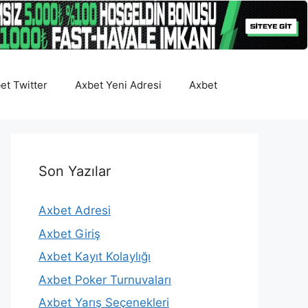
et Twitter
Axbet Yeni Adresi
Axbet
Son Yazılar
Axbet Adresi
Axbet Giriş
Axbet Kayıt Kolaylığı
Axbet Poker Turnuvaları
Axbet Yarış Seçenekleri