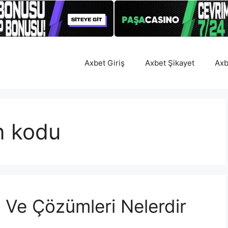
Axbet Giriş
Axbet Şikayet
Axb
n kodu
ı Ve Çözümleri Nelerdir