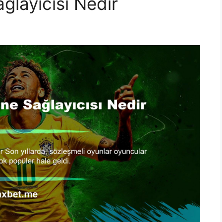
layıcısı Nedir