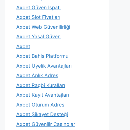
Axbet Güven İspatı
Axbet Slot Fiyatları
Axbet Web Güvenilirliği
Axbet Yasal Güven
Axbet
Axbet Bahis Platformu
Axbet Üyelik Avantajları
Axbet Anlık Adres
Axbet Ragbi Kuralları
Axbet Kayıt Avantajları
Axbet Oturum Adresi
Axbet Şikayet Desteği
Axbet Güvenilir Casinolar