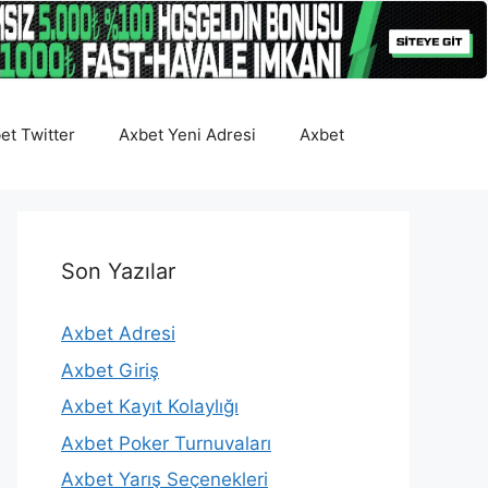
et Twitter
Axbet Yeni Adresi
Axbet
Son Yazılar
Axbet Adresi
Axbet Giriş
Axbet Kayıt Kolaylığı
Axbet Poker Turnuvaları
Axbet Yarış Seçenekleri