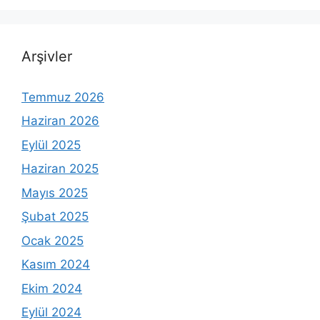
Arşivler
Temmuz 2026
Haziran 2026
Eylül 2025
Haziran 2025
Mayıs 2025
Şubat 2025
Ocak 2025
Kasım 2024
Ekim 2024
Eylül 2024