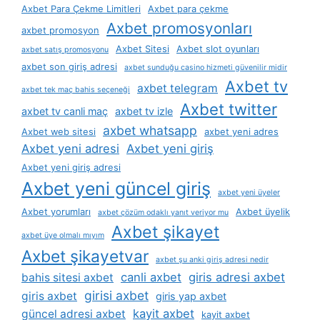
Axbet Para Çekme Limitleri
Axbet para çekme
Axbet promosyonları
axbet promosyon
Axbet Sitesi
Axbet slot oyunları
axbet satış promosyonu
axbet son giriş adresi
axbet sunduğu casino hizmeti güvenilir midir
Axbet tv
axbet telegram
axbet tek maç bahis seçeneği
Axbet twitter
axbet tv canli maç
axbet tv izle
axbet whatsapp
Axbet web sitesi
axbet yeni adres
Axbet yeni adresi
Axbet yeni giriş
Axbet yeni giriş adresi
Axbet yeni güncel giriş
axbet yeni üyeler
Axbet yorumları
Axbet üyelik
axbet çözüm odaklı yanıt veriyor mu
Axbet şikayet
axbet üye olmalı mıyım
Axbet şikayetvar
axbet şu anki giriş adresi nedir
canli axbet
giris adresi axbet
bahis sitesi axbet
girisi axbet
giris axbet
giris yap axbet
kayit axbet
güncel adresi axbet
kayit axbet