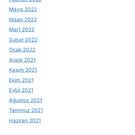
Mayıs 2022
Nisan 2022
Mart 2022
Şubat 2022
Ocak 2022
Aralık 2021
Kasım 2021
Ekim 2021
Eylül 2021
Ağustos 2021
Temmuz 2021
Haziran 2021