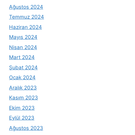
Ağustos 2024
Temmuz 2024
Haziran 2024
Mayıs 2024
Nisan 2024
Mart 2024
Şubat 2024
Ocak 2024
Aralık 2023
Kasım 2023
Ekim 2023
Eylül 2023
Ağustos 2023