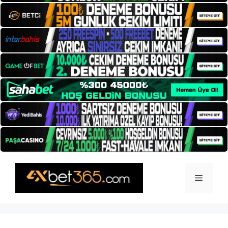
İçeriğe
atla
Menü