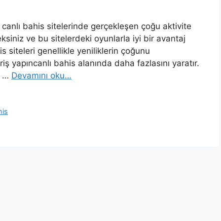
k canlı bahis sitelerinde gerçekleşen çoğu aktivite
siniz ve bu sitelerdeki oyunlarla iyi bir avantaj
 siteleri genellikle yeniliklerin çoğunu
riş yapıncanlı bahis alanında daha fazlasını yaratır.
n …
Devamını oku…
his