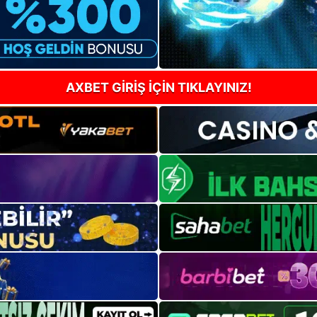
AXBET GİRİŞ İÇİN TIKLAYINIZ!