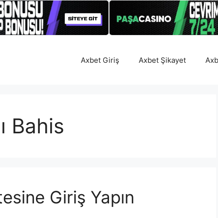
Axbet Giriş
Axbet Şikayet
Axb
ı Bahis
tesine Giriş Yapın