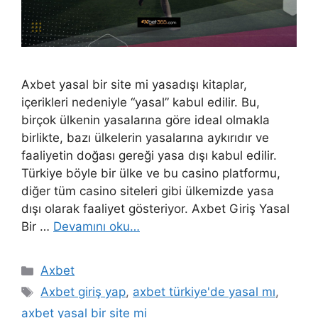
Axbet yasal bir site mi yasadışı kitaplar,
içerikleri nedeniyle “yasal” kabul edilir. Bu,
birçok ülkenin yasalarına göre ideal olmakla
birlikte, bazı ülkelerin yasalarına aykırıdır ve
faaliyetin doğası gereği yasa dışı kabul edilir.
Türkiye böyle bir ülke ve bu casino platformu,
diğer tüm casino siteleri gibi ülkemizde yasa
dışı olarak faaliyet gösteriyor. Axbet Giriş Yasal
Bir …
Devamını oku…
Kategoriler
Axbet
Etiketler
Axbet giriş yap
,
axbet türkiye'de yasal mı
,
axbet yasal bir site mi