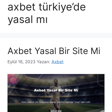
axbet türkiye’de
yasal mı
Axbet Yasal Bir Site Mi
Eylül 16, 2023
Yazarı:
Axbet