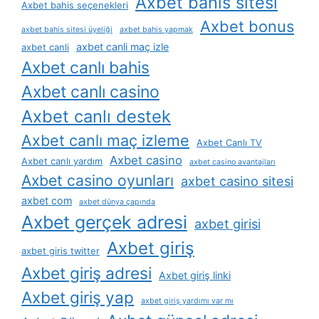
Axbet bahis sitesi
Axbet bahis seçenekleri
Axbet bonus
axbet bahis sitesi üyeliği
axbet bahis yapmak
axbet canli maç izle
axbet canli
Axbet canlı bahis
Axbet canlı casino
Axbet canlı destek
Axbet canlı maç izleme
Axbet Canlı TV
Axbet casino
Axbet canlı yardım
axbet casino avantajları
Axbet casino oyunları
axbet casino sitesi
axbet com
axbet dünya çapında
Axbet gerçek adresi
axbet girisi
Axbet giriş
axbet giris twitter
Axbet giriş adresi
Axbet giriş linki
Axbet giriş yap
axbet giriş yardımı var mı