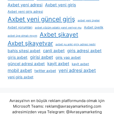
Axbet yeni adresi
Axbet yeni giriş
Axbet yeni giriş adresi
Axbet yeni güncel giriş
axbet yeni üyeler
Axbet yorumları
Axbet üyelik
axbet çözüm odaklı yanıt veriyor mu
Axbet şikayet
axbet üye olmalı mıyım
Axbet şikayetvar
axbet şu anki giriş adresi nedir
canli axbet
giris adresi axbet
bahis sitesi axbet
girisi axbet
giris axbet
giris yap axbet
kayit axbet
güncel adresi axbet
kayit axbet
yeni adresi axbet
mobil axbet
twitter axbet
yeni giris axbet
Avrasya'nın en büyük reklam platformunda olmak için
Microsoft Teams:
reklam@avrasyamarketing.com
adresimizden veya Telegram: @Avrasyamarketing