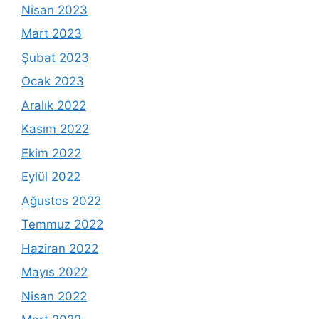
Nisan 2023
Mart 2023
Şubat 2023
Ocak 2023
Aralık 2022
Kasım 2022
Ekim 2022
Eylül 2022
Ağustos 2022
Temmuz 2022
Haziran 2022
Mayıs 2022
Nisan 2022