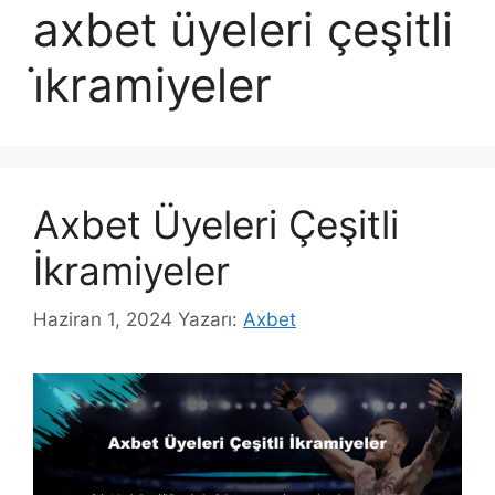
axbet üyeleri çeşitli
i̇kramiyeler
Axbet Üyeleri Çeşitli
İkramiyeler
Haziran 1, 2024
Yazarı:
Axbet