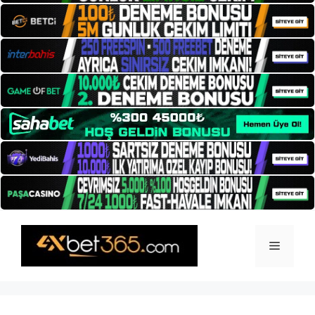
İçeriğe
atla
Menü