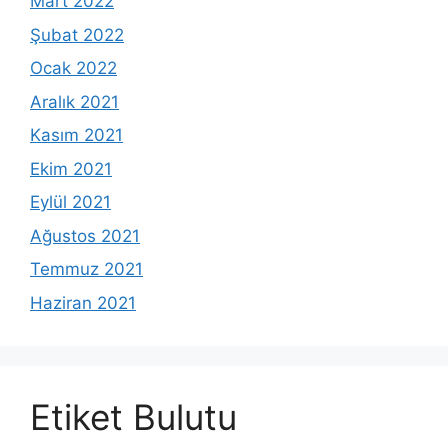
Mart 2022
Şubat 2022
Ocak 2022
Aralık 2021
Kasım 2021
Ekim 2021
Eylül 2021
Ağustos 2021
Temmuz 2021
Haziran 2021
Etiket Bulutu