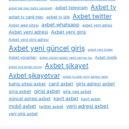
Axbet tv
axbet telegram
axbet tek maç bahis seçeneği
Axbet twitter
axbet tv canli maç
axbet tv izle
axbet whatsapp
Axbet web sitesi
axbet yeni adres
Axbet yeni adresi
Axbet yeni giriş
Axbet yeni giriş adresi
Axbet yeni güncel giriş
axbet yeni üyeler
Axbet yorumları
Axbet üyelik
axbet çözüm odaklı yanıt veriyor mu
Axbet şikayet
axbet üye olmalı mıyım
Axbet şikayetvar
axbet şu anki giriş adresi nedir
canli axbet
giris adresi axbet
bahis sitesi axbet
girisi axbet
giris axbet
giris yap axbet
kayit axbet
güncel adresi axbet
kayit axbet
yeni adresi axbet
mobil axbet
twitter axbet
yeni giris axbet