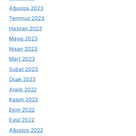
Ağustos 2023
Temmuz 2023
Haziran 2023
Mayıs 2023
Nisan 2023
Mart 2023
Şubat 2023
Ocak 2023
Aralık 2022
Kasım 2022
Ekim 2022
Eylül 2022
Ağustos 2022