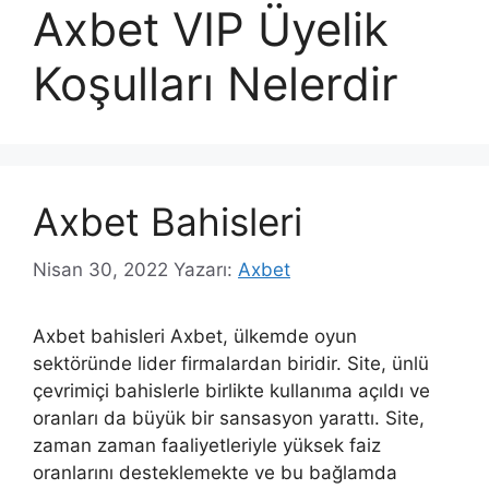
Axbet VIP Üyelik
Koşulları Nelerdir
Axbet Bahisleri
Nisan 30, 2022
Yazarı:
Axbet
Axbet bahisleri Axbet, ülkemde oyun
sektöründe lider firmalardan biridir. Site, ünlü
çevrimiçi bahislerle birlikte kullanıma açıldı ve
oranları da büyük bir sansasyon yarattı. Site,
zaman zaman faaliyetleriyle yüksek faiz
oranlarını desteklemekte ve bu bağlamda