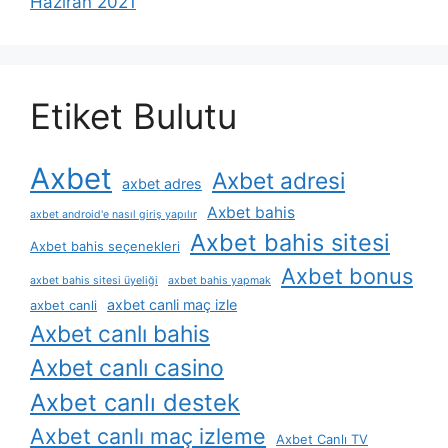
Haziran 2021
Etiket Bulutu
Axbet
Axbet adresi
axbet adres
Axbet bahis
axbet android'e nasıl giriş yapılır
Axbet bahis sitesi
Axbet bahis seçenekleri
Axbet bonus
axbet bahis sitesi üyeliği
axbet bahis yapmak
axbet canli maç izle
axbet canli
Axbet canlı bahis
Axbet canlı casino
Axbet canlı destek
Axbet canlı maç izleme
Axbet Canlı TV