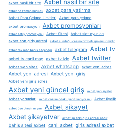
Axbet nasıl bir site
axbet nasil bir site
axbet para yatirma
axbet ne zaman kuruldu
Axbet Para Çekme Limitleri
Axbet para çekme
Axbet promosyonları
axbet promosyon
Axbet Sitesi
Axbet slot oyunları
axbet satış promosyonu
axbet son giriş adresi
axbet sunduğu casino hizmeti güvenilir midir
Axbet tv
axbet telegram
axbet tek maç bahis seçeneği
Axbet twitter
axbet tv canli maç
axbet tv izle
axbet whatsapp
Axbet web sitesi
axbet yeni adres
Axbet yeni adresi
Axbet yeni giriş
Axbet yeni giriş adresi
Axbet yeni güncel giriş
axbet yeni üyeler
Axbet yorumları
Axbet üyelik
axbet çözüm odaklı yanıt veriyor mu
Axbet şikayet
axbet üye olmalı mıyım
Axbet şikayetvar
axbet şu anki giriş adresi nedir
canli axbet
giris adresi axbet
bahis sitesi axbet