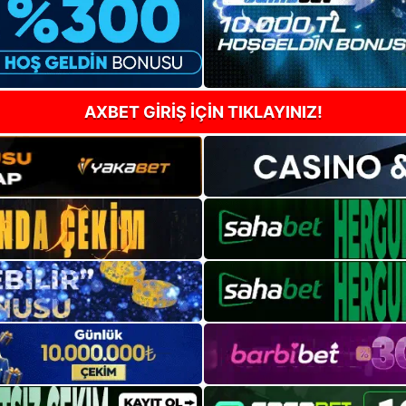
AXBET GİRİŞ İÇİN TIKLAYINIZ!