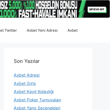
et Twitter
Axbet Yeni Adresi
Axbet
Son Yazılar
Axbet Adresi
Axbet Giriş
Axbet Kayıt Kolaylığı
Axbet Poker Turnuvaları
Axbet Yarış Seçenekleri