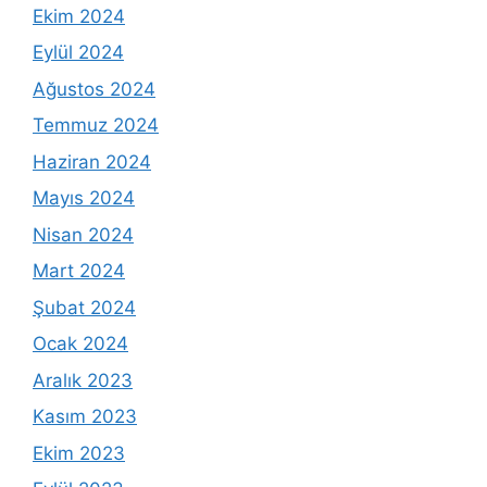
Ekim 2024
Eylül 2024
Ağustos 2024
Temmuz 2024
Haziran 2024
Mayıs 2024
Nisan 2024
Mart 2024
Şubat 2024
Ocak 2024
Aralık 2023
Kasım 2023
Ekim 2023