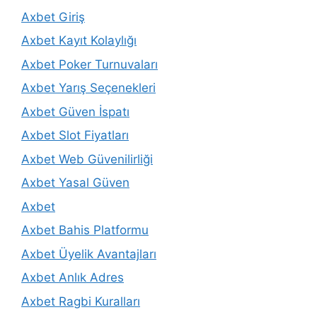
Axbet Giriş
Axbet Kayıt Kolaylığı
Axbet Poker Turnuvaları
Axbet Yarış Seçenekleri
Axbet Güven İspatı
Axbet Slot Fiyatları
Axbet Web Güvenilirliği
Axbet Yasal Güven
Axbet
Axbet Bahis Platformu
Axbet Üyelik Avantajları
Axbet Anlık Adres
Axbet Ragbi Kuralları