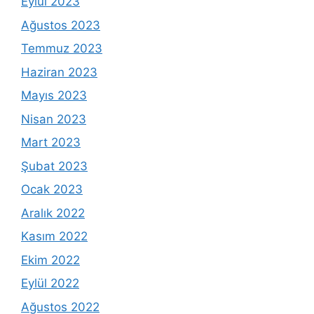
Eylül 2023
Ağustos 2023
Temmuz 2023
Haziran 2023
Mayıs 2023
Nisan 2023
Mart 2023
Şubat 2023
Ocak 2023
Aralık 2022
Kasım 2022
Ekim 2022
Eylül 2022
Ağustos 2022