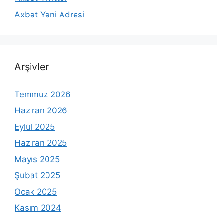
Axbet Yeni Adresi
Arşivler
Temmuz 2026
Haziran 2026
Eylül 2025
Haziran 2025
Mayıs 2025
Şubat 2025
Ocak 2025
Kasım 2024