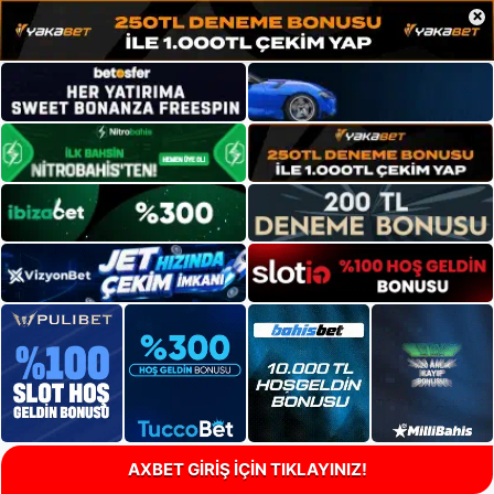
×
AXBET GİRİŞ İÇİN TIKLAYINIZ!