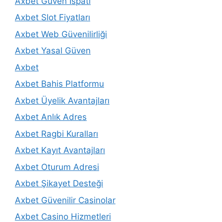
Axbet Güven İspatı
Axbet Slot Fiyatları
Axbet Web Güvenilirliği
Axbet Yasal Güven
Axbet
Axbet Bahis Platformu
Axbet Üyelik Avantajları
Axbet Anlık Adres
Axbet Ragbi Kuralları
Axbet Kayıt Avantajları
Axbet Oturum Adresi
Axbet Şikayet Desteği
Axbet Güvenilir Casinolar
Axbet Casino Hizmetleri