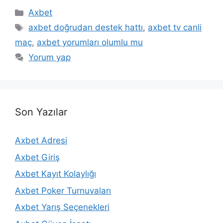
Kategoriler
Axbet
Etiketler
axbet doğrudan destek hattı
,
axbet tv canli
maç
,
axbet yorumları olumlu mu
Yorum yap
Son Yazılar
Axbet Adresi
Axbet Giriş
Axbet Kayıt Kolaylığı
Axbet Poker Turnuvaları
Axbet Yarış Seçenekleri