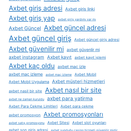
Axbet giriş adresi
Axbet giriş linki
Axbet giriş yap
axbet giriş yardımı var mı
Axbet güncel adresi
Axbet Güncel
Axbet güncel giriş
Axbet güncel giriş adresi
Axbet güvenilir mi
axbet güvenlir mi
axbet instagram
Axbet kayıt
axbet kayıt i̇şlemi
Axbet kaç oldu
axbet maç izle
axbet maç izleme
Axbet Mobil
axbet maç izleme
Axbet müşteri hizmetleri
Axbet Mobil Uygulama
Axbet nasıl bir site
axbet nasil bir site
axbet para yatirma
axbet ne zaman kuruldu
Axbet Para Çekme Limitleri
Axbet para çekme
Axbet promosyonları
axbet promosyon
Axbet Sitesi
Axbet slot oyunları
axbet satış promosyonu
axbet son giriş adresi
axbet sunduğu casino hizmeti güvenilir midir