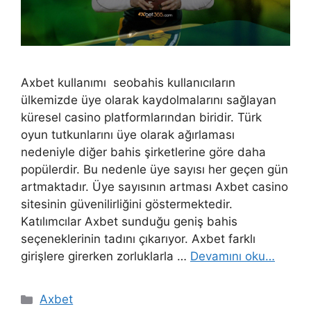
Axbet kullanımı seobahis kullanıcıların
ülkemizde üye olarak kaydolmalarını sağlayan
küresel casino platformlarından biridir. Türk
oyun tutkunlarını üye olarak ağırlaması
nedeniyle diğer bahis şirketlerine göre daha
popülerdir. Bu nedenle üye sayısı her geçen gün
artmaktadır. Üye sayısının artması Axbet casino
sitesinin güvenilirliğini göstermektedir.
Katılımcılar Axbet sunduğu geniş bahis
seçeneklerinin tadını çıkarıyor. Axbet farklı
girişlere girerken zorluklarla …
Devamını oku…
Kategoriler
Axbet