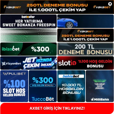
×
AXBET GİRİŞ İÇİN TIKLAYINIZ!