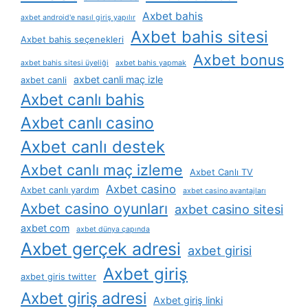
Axbet bahis
axbet android'e nasıl giriş yapılır
Axbet bahis sitesi
Axbet bahis seçenekleri
Axbet bonus
axbet bahis sitesi üyeliği
axbet bahis yapmak
axbet canli maç izle
axbet canli
Axbet canlı bahis
Axbet canlı casino
Axbet canlı destek
Axbet canlı maç izleme
Axbet Canlı TV
Axbet casino
Axbet canlı yardım
axbet casino avantajları
Axbet casino oyunları
axbet casino sitesi
axbet com
axbet dünya çapında
Axbet gerçek adresi
axbet girisi
Axbet giriş
axbet giris twitter
Axbet giriş adresi
Axbet giriş linki