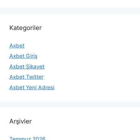
Kategoriler
Axbet
Axbet Giriş
Axbet Şikayet
Axbet Twitter
Axbet Yeni Adresi
Arşivler
Temmuz 2026