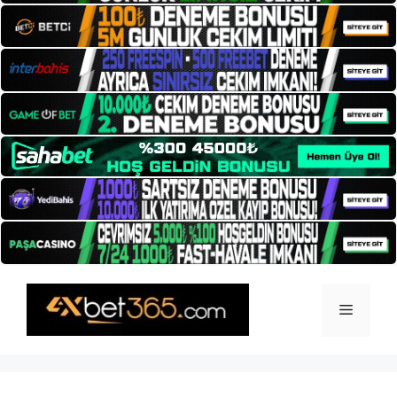
İçeriğe
atla
Menü