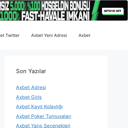
et Twitter
Axbet Yeni Adresi
Axbet
Son Yazılar
Axbet Adresi
Axbet Giriş
Axbet Kayıt Kolaylığı
Axbet Poker Turnuvaları
Axbet Yarış Seçenekleri