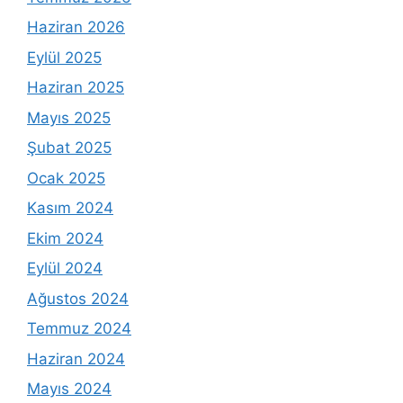
Haziran 2026
Eylül 2025
Haziran 2025
Mayıs 2025
Şubat 2025
Ocak 2025
Kasım 2024
Ekim 2024
Eylül 2024
Ağustos 2024
Temmuz 2024
Haziran 2024
Mayıs 2024