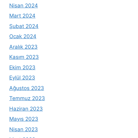
Nisan 2024
Mart 2024
Şubat 2024
Ocak 2024
Aralık 2023
Kasım 2023
Ekim 2023
Eylül 2023
Ağustos 2023
Temmuz 2023
Haziran 2023
Mayıs 2023
Nisan 2023