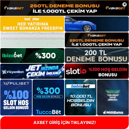
×
AXBET GİRİŞ İÇİN TIKLAYINIZ!