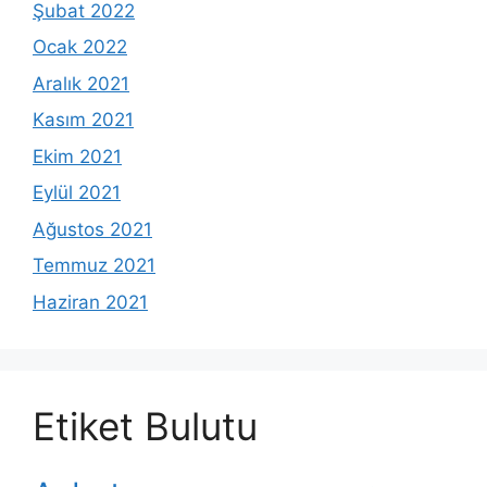
Şubat 2022
Ocak 2022
Aralık 2021
Kasım 2021
Ekim 2021
Eylül 2021
Ağustos 2021
Temmuz 2021
Haziran 2021
Etiket Bulutu