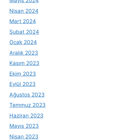
Mayıs 2024
Nisan 2024
Mart 2024
Şubat 2024
Ocak 2024
Aralık 2023
Kasım 2023
Ekim 2023
Eylül 2023
Ağustos 2023
Temmuz 2023
Haziran 2023
Mayıs 2023
Nisan 2023