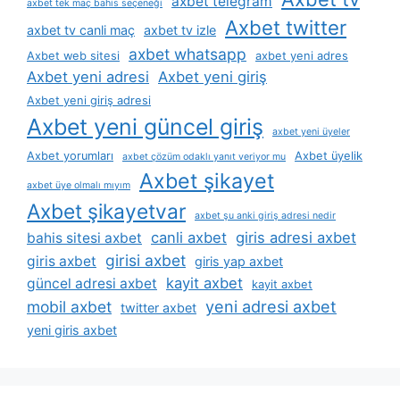
axbet telegram
axbet tek maç bahis seçeneği
Axbet twitter
axbet tv canli maç
axbet tv izle
axbet whatsapp
Axbet web sitesi
axbet yeni adres
Axbet yeni adresi
Axbet yeni giriş
Axbet yeni giriş adresi
Axbet yeni güncel giriş
axbet yeni üyeler
Axbet yorumları
Axbet üyelik
axbet çözüm odaklı yanıt veriyor mu
Axbet şikayet
axbet üye olmalı mıyım
Axbet şikayetvar
axbet şu anki giriş adresi nedir
canli axbet
giris adresi axbet
bahis sitesi axbet
girisi axbet
giris axbet
giris yap axbet
kayit axbet
güncel adresi axbet
kayit axbet
yeni adresi axbet
mobil axbet
twitter axbet
yeni giris axbet