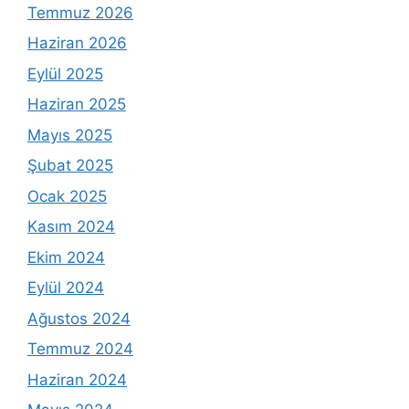
Temmuz 2026
Haziran 2026
Eylül 2025
Haziran 2025
Mayıs 2025
Şubat 2025
Ocak 2025
Kasım 2024
Ekim 2024
Eylül 2024
Ağustos 2024
Temmuz 2024
Haziran 2024