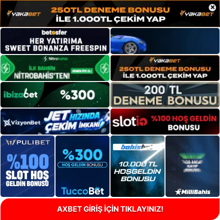
×
AXBET GİRİŞ İÇİN TIKLAYINIZ!