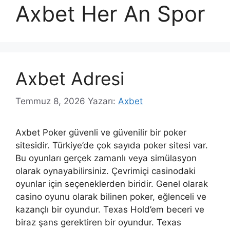
Axbet Her An Spor
Axbet Adresi
Temmuz 8, 2026
Yazarı:
Axbet
Axbet Poker güvenli ve güvenilir bir poker
sitesidir. Türkiye’de çok sayıda poker sitesi var.
Bu oyunları gerçek zamanlı veya simülasyon
olarak oynayabilirsiniz. Çevrimiçi casinodaki
oyunlar için seçeneklerden biridir. Genel olarak
casino oyunu olarak bilinen poker, eğlenceli ve
kazançlı bir oyundur. Texas Hold’em beceri ve
biraz şans gerektiren bir oyundur. Texas