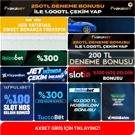
×
AXBET GİRİŞ İÇİN TIKLAYINIZ!