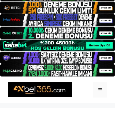
İçeriğe
atla
Menü