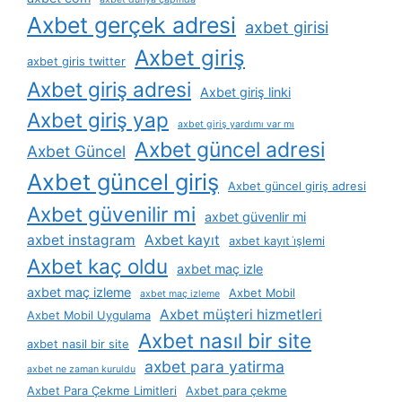
Axbet gerçek adresi
axbet girisi
Axbet giriş
axbet giris twitter
Axbet giriş adresi
Axbet giriş linki
Axbet giriş yap
axbet giriş yardımı var mı
Axbet güncel adresi
Axbet Güncel
Axbet güncel giriş
Axbet güncel giriş adresi
Axbet güvenilir mi
axbet güvenlir mi
axbet instagram
Axbet kayıt
axbet kayıt i̇şlemi
Axbet kaç oldu
axbet maç izle
axbet maç izleme
Axbet Mobil
axbet maç izleme
Axbet müşteri hizmetleri
Axbet Mobil Uygulama
Axbet nasıl bir site
axbet nasil bir site
axbet para yatirma
axbet ne zaman kuruldu
Axbet Para Çekme Limitleri
Axbet para çekme