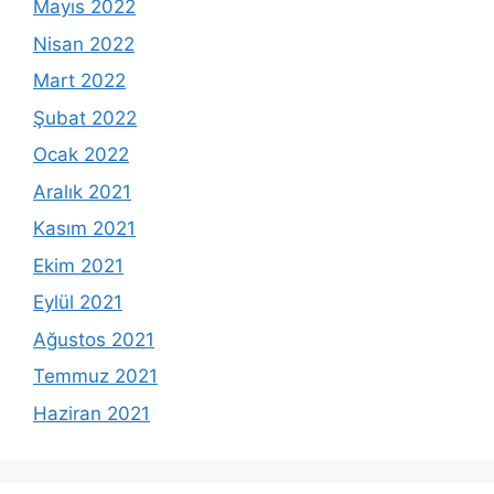
Mayıs 2022
Nisan 2022
Mart 2022
Şubat 2022
Ocak 2022
Aralık 2021
Kasım 2021
Ekim 2021
Eylül 2021
Ağustos 2021
Temmuz 2021
Haziran 2021