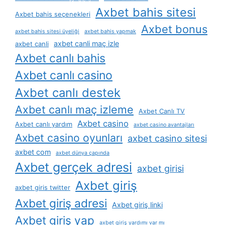
Axbet bahis sitesi
Axbet bahis seçenekleri
Axbet bonus
axbet bahis sitesi üyeliği
axbet bahis yapmak
axbet canli maç izle
axbet canli
Axbet canlı bahis
Axbet canlı casino
Axbet canlı destek
Axbet canlı maç izleme
Axbet Canlı TV
Axbet casino
Axbet canlı yardım
axbet casino avantajları
Axbet casino oyunları
axbet casino sitesi
axbet com
axbet dünya çapında
Axbet gerçek adresi
axbet girisi
Axbet giriş
axbet giris twitter
Axbet giriş adresi
Axbet giriş linki
Axbet giriş yap
axbet giriş yardımı var mı