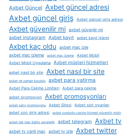
Axbet güncel adresi
Axbet Güncel
Axbet güncel giriş
Axbet güncel giriş adresi
Axbet güvenilir mi
axbet güvenlir mi
axbet instagram
Axbet kayıt
axbet kayıt i̇şlemi
Axbet kaç oldu
axbet maç izle
axbet maç izleme
Axbet Mobil
axbet maç izleme
Axbet müşteri hizmetleri
Axbet Mobil Uygulama
Axbet nasıl bir site
axbet nasil bir site
axbet para yatirma
axbet ne zaman kuruldu
Axbet Para Çekme Limitleri
Axbet para çekme
Axbet promosyonları
axbet promosyon
Axbet Sitesi
Axbet slot oyunları
axbet satış promosyonu
axbet son giriş adresi
axbet sunduğu casino hizmeti güvenilir midir
Axbet tv
axbet telegram
axbet tek maç bahis seçeneği
Axbet twitter
axbet tv canli maç
axbet tv izle