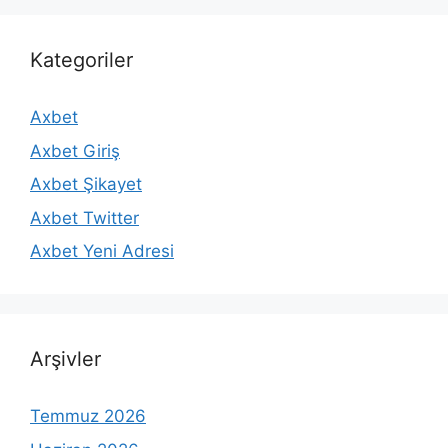
Kategoriler
Axbet
Axbet Giriş
Axbet Şikayet
Axbet Twitter
Axbet Yeni Adresi
Arşivler
Temmuz 2026