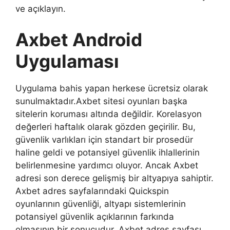
ve açıklayın.
Axbet Android
Uygulaması
Uygulama bahis yapan herkese ücretsiz olarak
sunulmaktadır.Axbet sitesi oyunları başka
sitelerin koruması altında değildir. Korelasyon
değerleri haftalık olarak gözden geçirilir. Bu,
güvenlik varlıkları için standart bir prosedür
haline geldi ve potansiyel güvenlik ihlallerinin
belirlenmesine yardımcı oluyor. Ancak Axbet
adresi son derece gelişmiş bir altyapıya sahiptir.
Axbet adres sayfalarındaki Quickspin
oyunlarının güvenliği, altyapı sistemlerinin
potansiyel güvenlik açıklarının farkında
olmasının bir sonucudur. Axbet adres sayfası