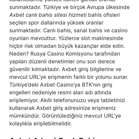
sunmaktadır. Türkiye ve birçok Avrupa ülkesinde
Axbet canlı bahis sitesi hizmeti
bahis ofisleri
seçilen spor dallarında yüksek oranlar
sunmaktadır. Canlı bahis, sanal bahis ve casino
oyunları mevcuttur. Yüzlerce slot makinesinde
hiçbir risk olmadan büyük kazançlar elde edin.
Neden? Rusya Casino Komisyonu tarafından
yapılan düzenli denetimler onu son derece
güvenilir kılmaktadır. Axbet giriş bilgilerine ve
mevcut URL’ye erişmenin farklı bir yolunu sunar.
Türkiye’deki Axbet Casino’ya BTK’nın giriş
engelleri nedeniyle resmi alan adı altında
erişilemiyor. Akıllı telefonunuzu veya tabletinizi
kullanarak Axbet giriş adresinize erişmeniz
mümkündür. Görüntülediğiniz mevcut URL’ye
kolaylıkla erişilebilmelidir.