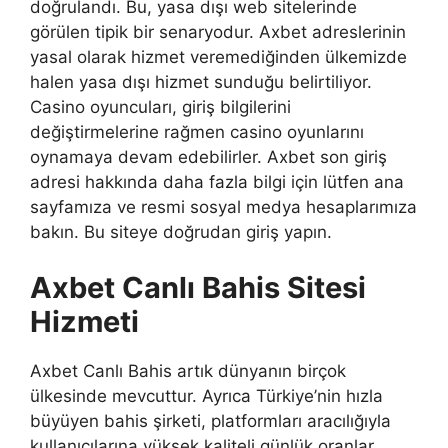
doğrulandı. Bu, yasa dışı web sitelerinde
görülen tipik bir senaryodur. Axbet adreslerinin
yasal olarak hizmet veremediğinden ülkemizde
halen yasa dışı hizmet sunduğu belirtiliyor.
Casino oyuncuları, giriş bilgilerini
değiştirmelerine rağmen casino oyunlarını
oynamaya devam edebilirler. Axbet son giriş
adresi hakkında daha fazla bilgi için lütfen ana
sayfamıza ve resmi sosyal medya hesaplarımıza
bakın. Bu siteye doğrudan giriş yapın.
Axbet Canlı Bahis Sitesi
Hizmeti
Axbet Canlı Bahis artık dünyanın birçok
ülkesinde mevcuttur. Ayrıca Türkiye’nin hızla
büyüyen bahis şirketi, platformları aracılığıyla
kullanıcılarına yüksek kaliteli günlük oranlar