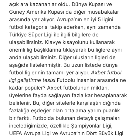
açık ara kazananlar oldu. Dünya Kupası ve
Güney Amerika Kupası da diğer müsabakalar
arasında yer alıyor. Avrupa’nın en iyi 5 ligini
futbol kategorisi takip ederken, aynı zamanda
Türkiye Süper Ligi ile ilgili bilgilere de
ulaşabilirsiniz. Klavye kısayolunu kullanarak
önemli lig başlıklarına tıklayarak bu liglere aynı
anda ulaşabilirsiniz. Diğer ulusların ligleri de
aşağıda listelenmiştir. Bu uzun listede dünya
futbol liglerinin tamamı yer alıyor.
Axbet futbol
ligi geliştirme tesisi
Futbolu insanlar arasında ne
kadar popüler? Axbet futbolunun miktarı,
üyelerine fayda sağlayan fazla kar hesaplanarak
belirlenir. Bu, diğer sitelerle karşılaştırıldığında
fazlalığa eşdeğer olan ortalama yarım puanlık
bir farktı. Futbolda bulunan detaylı çalışmaları
incelediğimizde, özellikle Şampiyonlar Ligi,
UEFA Avrupa Ligi ve Avrupa’nın Dört Büyük Ligi