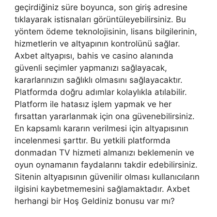
geçirdiğiniz süre boyunca, son giriş adresine
tıklayarak istisnaları görüntüleyebilirsiniz. Bu
yöntem ödeme teknolojisinin, lisans bilgilerinin,
hizmetlerin ve altyapının kontrolünü sağlar.
Axbet altyapısı, bahis ve casino alanında
güvenli seçimler yapmanızı sağlayacak,
kararlarınızın sağlıklı olmasını sağlayacaktır.
Platformda doğru adımlar kolaylıkla atılabilir.
Platform ile hatasız işlem yapmak ve her
fırsattan yararlanmak için ona güvenebilirsiniz.
En kapsamlı kararın verilmesi için altyapısının
incelenmesi şarttır. Bu yetkili platformda
donmadan TV hizmeti almanızı beklemenin ve
oyun oynamanın faydalarını takdir edebilirsiniz.
Sitenin altyapısının güvenilir olması kullanıcıların
ilgisini kaybetmemesini sağlamaktadır. Axbet
herhangi bir Hoş Geldiniz bonusu var mı?