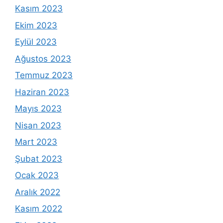
Kasım 2023
Ekim 2023
Eylül 2023
Ağustos 2023
Temmuz 2023
Haziran 2023
Mayıs 2023
Nisan 2023
Mart 2023
Şubat 2023
Ocak 2023
Aralık 2022
Kasım 2022