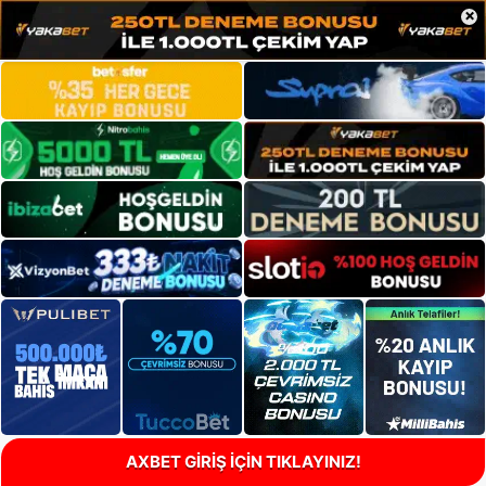
×
AXBET GİRİŞ İÇİN TIKLAYINIZ!