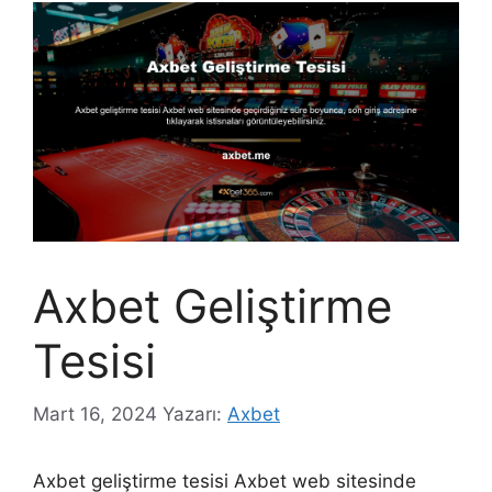
Axbet Geliştirme
Tesisi
Mart 16, 2024
Yazarı:
Axbet
Axbet geliştirme tesisi Axbet web sitesinde