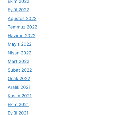
Ekim 2022
Eylül 2022
Ağustos 2022
Temmuz 2022
Haziran 2022
Mayıs 2022
Nisan 2022
Mart 2022
Şubat 2022
Ocak 2022
Aralık 2021
Kasım 2021
Ekim 2021
Eylül 2021