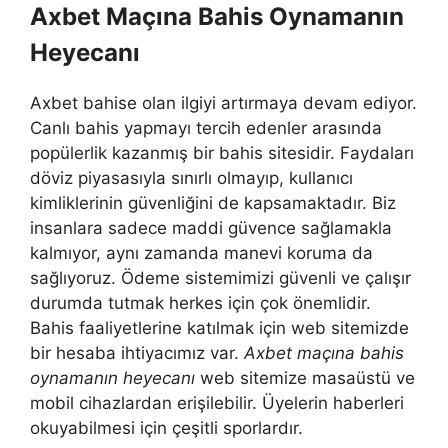
Axbet Maçına Bahis Oynamanın
Heyecanı
Axbet bahise olan ilgiyi artırmaya devam ediyor.
Canlı bahis yapmayı tercih edenler arasında
popülerlik kazanmış bir bahis sitesidir. Faydaları
döviz piyasasıyla sınırlı olmayıp, kullanıcı
kimliklerinin güvenliğini de kapsamaktadır. Biz
insanlara sadece maddi güvence sağlamakla
kalmıyor, aynı zamanda manevi koruma da
sağlıyoruz. Ödeme sistemimizi güvenli ve çalışır
durumda tutmak herkes için çok önemlidir.
Bahis faaliyetlerine katılmak için web sitemizde
bir hesaba ihtiyacımız var.
Axbet maçına bahis
oynamanın heyecanı
web sitemize masaüstü ve
mobil cihazlardan erişilebilir. Üyelerin haberleri
okuyabilmesi için çeşitli sporlardır.