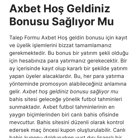
Axbet Hoş Geldiniz
Bonusu Sağlıyor Mu
Talep Formu Axbet Hoş geldin bonusu için kayıt
ve üyelik işlemlerini bizzat tamamlamanız
gerekmektedir. Bu bonus bir yatırım şekli olduğu
için hesabınıza para yatırmanız gerekecektir. Bir
ay içerisinde kayıt olup kararlı bir şekilde yatırım
yapan üyeler alacaklardır. Bu, her para yatırma
yönteminde promosyon alabileceğiniz anlamına
gelir.
Axbet hoş geldiniz bonusu sağlıyor mu
bahis sitesi geleceğe yönelik futbol tahminleri
sunmaktadır. Axbet futbol tahminlerinin en
yaygın biçimlerinden biri canlı bahis ofisinde
mevcuttur. Bahis sitesini düzenli olarak kontrol
edersek maç öncesi kupon oluşturulabilir. Canlı
bahis kuponu doldururken yurt dışı lisanslı bir