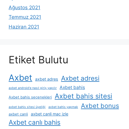
Ağustos 2021
Temmuz 2021
Haziran 2021
Etiket Bulutu
Axbet
Axbet adresi
axbet adres
Axbet bahis
axbet android'e nasıl giriş yapılır
Axbet bahis sitesi
Axbet bahis seçenekleri
Axbet bonus
axbet bahis sitesi üyeliği
axbet bahis yapmak
axbet canli maç izle
axbet canli
Axbet canlı bahis