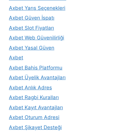
Axbet Yarış Seçenekleri
Axbet Güven İspatı
Axbet Slot Fiyatları
Axbet Web Güvenilirliği
Axbet Yasal Güven
Axbet
Axbet Bahis Platformu
Axbet Üyelik Avantajları
Axbet Anlık Adres
Axbet Ragbi Kuralları
Axbet Kayıt Avantajları
Axbet Oturum Adresi
Axbet Şikayet Desteği