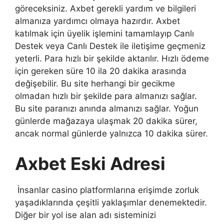
göreceksiniz. Axbet gerekli yardım ve bilgileri
almanıza yardımcı olmaya hazırdır. Axbet
katılmak için üyelik işlemini tamamlayıp Canlı
Destek veya Canlı Destek ile iletişime geçmeniz
yeterli. Para hızlı bir şekilde aktarılır. Hızlı ödeme
için gereken süre 10 ila 20 dakika arasında
değişebilir. Bu site herhangi bir gecikme
olmadan hızlı bir şekilde para almanızı sağlar.
Bu site paranızı anında almanızı sağlar. Yoğun
günlerde mağazaya ulaşmak 20 dakika sürer,
ancak normal günlerde yalnızca 10 dakika sürer.
Axbet Eski Adresi
İnsanlar casino platformlarına erişimde zorluk
yaşadıklarında çeşitli yaklaşımlar denemektedir.
Diğer bir yol ise alan adı sisteminizi