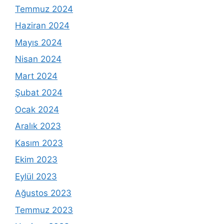
Temmuz 2024
Haziran 2024
Mayıs 2024
Nisan 2024
Mart 2024
Şubat 2024
Ocak 2024
Aralık 2023
Kasım 2023
Ekim 2023
Eylül 2023
Ağustos 2023
Temmuz 2023