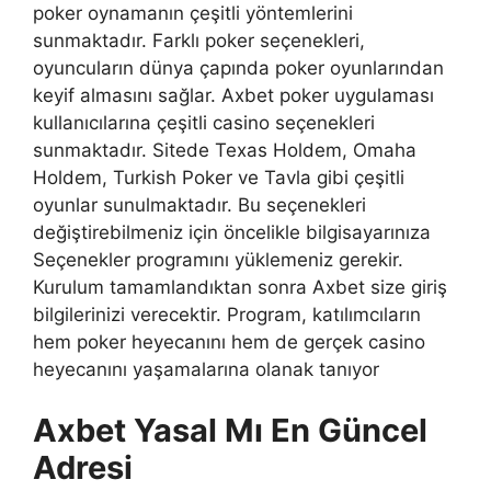
poker oynamanın çeşitli yöntemlerini
sunmaktadır. Farklı poker seçenekleri,
oyuncuların dünya çapında poker oyunlarından
keyif almasını sağlar. Axbet poker uygulaması
kullanıcılarına çeşitli casino seçenekleri
sunmaktadır. Sitede Texas Holdem, Omaha
Holdem, Turkish Poker ve Tavla gibi çeşitli
oyunlar sunulmaktadır. Bu seçenekleri
değiştirebilmeniz için öncelikle bilgisayarınıza
Seçenekler programını yüklemeniz gerekir.
Kurulum tamamlandıktan sonra Axbet size giriş
bilgilerinizi verecektir. Program, katılımcıların
hem poker heyecanını hem de gerçek casino
heyecanını yaşamalarına olanak tanıyor
Axbet Yasal Mı En Güncel
Adresi