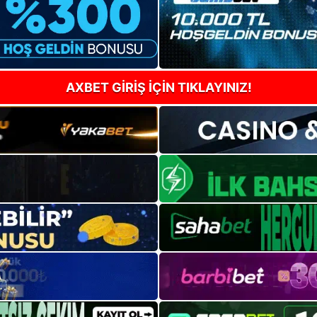
AXBET GİRİŞ İÇİN TIKLAYINIZ!