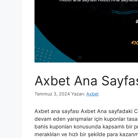
Axbet Ana Sayfa
Temmuz 3, 2024
Yazarı:
Axbet
Axbet ana sayfası Axbet Ana sayfadaki Can
devam eden yarışmalar için kuponlar tasar
bahis kuponları konusunda kapsamlı bir pr
meraklıları ve hızlı bir şekilde para kazan