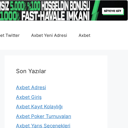
et Twitter
Axbet Yeni Adresi
Axbet
Son Yazılar
Axbet Adresi
Axbet Giriş
Axbet Kayıt Kolaylığı
Axbet Poker Turnuvaları
Axbet Yarış Seçenekleri