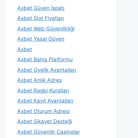
Axbet Güven İspatı
Axbet Slot Fiyatları
Axbet Web Güvenilirliği
Axbet Yasal Güven
Axbet
Axbet Bahis Platformu
Axbet Üyelik Avantajları
Axbet Anlık Adres
Axbet Ragbi Kuralları
Axbet Kayıt Avantajları
Axbet Oturum Adresi
Axbet Şikayet Desteği
Axbet Güvenilir Casinolar