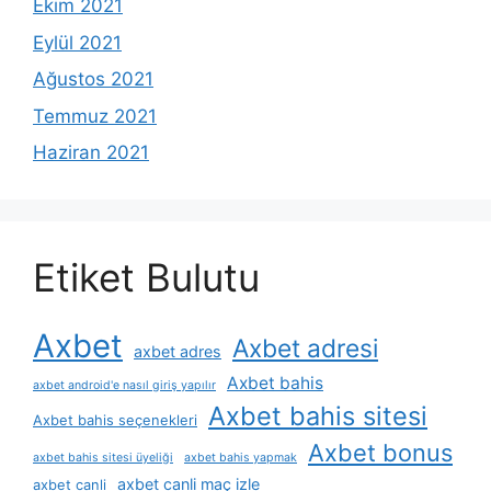
Ekim 2021
Eylül 2021
Ağustos 2021
Temmuz 2021
Haziran 2021
Etiket Bulutu
Axbet
Axbet adresi
axbet adres
Axbet bahis
axbet android'e nasıl giriş yapılır
Axbet bahis sitesi
Axbet bahis seçenekleri
Axbet bonus
axbet bahis sitesi üyeliği
axbet bahis yapmak
axbet canli maç izle
axbet canli