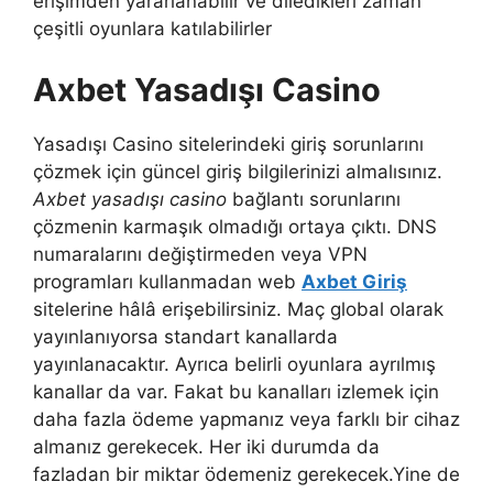
erişimden yararlanabilir ve diledikleri zaman
çeşitli oyunlara katılabilirler
Axbet Yasadışı Casino
Yasadışı Casino sitelerindeki giriş sorunlarını
çözmek için güncel giriş bilgilerinizi almalısınız.
Axbet yasadışı casino
bağlantı sorunlarını
çözmenin karmaşık olmadığı ortaya çıktı. DNS
numaralarını değiştirmeden veya VPN
programları kullanmadan web
Axbet Giriş
sitelerine hâlâ erişebilirsiniz. Maç global olarak
yayınlanıyorsa standart kanallarda
yayınlanacaktır. Ayrıca belirli oyunlara ayrılmış
kanallar da var. Fakat bu kanalları izlemek için
daha fazla ödeme yapmanız veya farklı bir cihaz
almanız gerekecek. Her iki durumda da
fazladan bir miktar ödemeniz gerekecek.Yine de