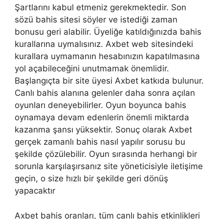
Şartlarını kabul etmeniz gerekmektedir. Son
sözü bahis sitesi söyler ve istediği zaman
bonusu geri alabilir. Üyeliğe katıldığınızda bahis
kurallarına uymalısınız. Axbet web sitesindeki
kurallara uymamanın hesabınızın kapatılmasına
yol açabileceğini unutmamak önemlidir.
Başlangıçta bir site üyesi Axbet katkıda bulunur.
Canlı bahis alanına gelenler daha sonra açılan
oyunları deneyebilirler. Oyun boyunca bahis
oynamaya devam edenlerin önemli miktarda
kazanma şansı yüksektir. Sonuç olarak Axbet
gerçek zamanlı bahis nasıl yapılır sorusu bu
şekilde çözülebilir. Oyun sırasında herhangi bir
sorunla karşılaşırsanız site yöneticisiyle iletişime
geçin, o size hızlı bir şekilde geri dönüş
yapacaktır
Axbet bahis oranları, tüm canlı bahis etkinlikleri