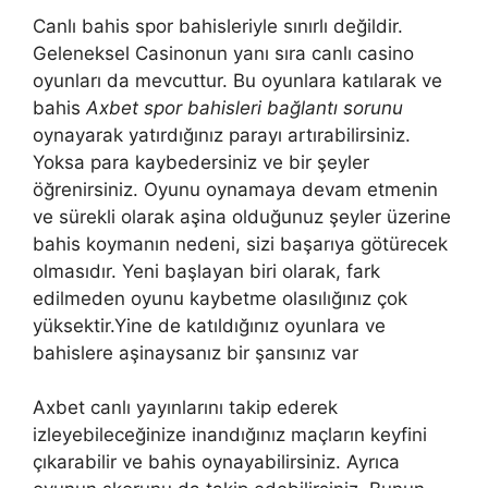
Canlı bahis spor bahisleriyle sınırlı değildir.
Geleneksel Casinonun yanı sıra canlı casino
oyunları da mevcuttur. Bu oyunlara katılarak ve
bahis
Axbet spor bahisleri bağlantı sorunu
oynayarak yatırdığınız parayı artırabilirsiniz.
Yoksa para kaybedersiniz ve bir şeyler
öğrenirsiniz. Oyunu oynamaya devam etmenin
ve sürekli olarak aşina olduğunuz şeyler üzerine
bahis koymanın nedeni, sizi başarıya götürecek
olmasıdır. Yeni başlayan biri olarak, fark
edilmeden oyunu kaybetme olasılığınız çok
yüksektir.Yine de katıldığınız oyunlara ve
bahislere aşinaysanız bir şansınız var
Axbet canlı yayınlarını takip ederek
izleyebileceğinize inandığınız maçların keyfini
çıkarabilir ve bahis oynayabilirsiniz. Ayrıca