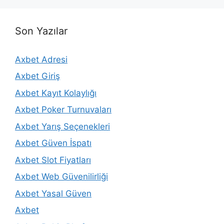
Son Yazılar
Axbet Adresi
Axbet Giriş
Axbet Kayıt Kolaylığı
Axbet Poker Turnuvaları
Axbet Yarış Seçenekleri
Axbet Güven İspatı
Axbet Slot Fiyatları
Axbet Web Güvenilirliği
Axbet Yasal Güven
Axbet