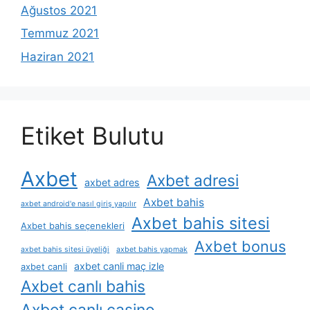
Ağustos 2021
Temmuz 2021
Haziran 2021
Etiket Bulutu
Axbet
Axbet adresi
axbet adres
Axbet bahis
axbet android'e nasıl giriş yapılır
Axbet bahis sitesi
Axbet bahis seçenekleri
Axbet bonus
axbet bahis sitesi üyeliği
axbet bahis yapmak
axbet canli maç izle
axbet canli
Axbet canlı bahis
Axbet canlı casino