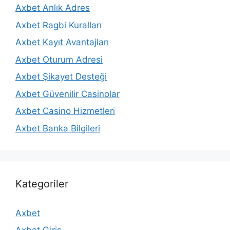
Axbet Anlık Adres
Axbet Ragbi Kuralları
Axbet Kayıt Avantajları
Axbet Oturum Adresi
Axbet Şikayet Desteği
Axbet Güvenilir Casinolar
Axbet Casino Hizmetleri
Axbet Banka Bilgileri
Kategoriler
Axbet