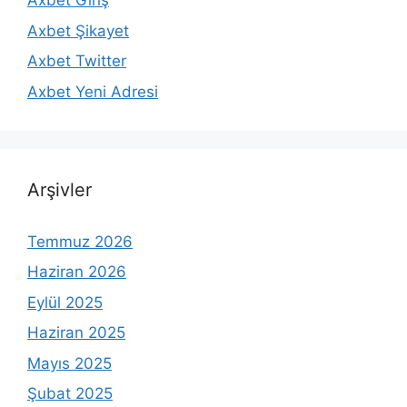
Axbet Giriş
Axbet Şikayet
Axbet Twitter
Axbet Yeni Adresi
Arşivler
Temmuz 2026
Haziran 2026
Eylül 2025
Haziran 2025
Mayıs 2025
Şubat 2025