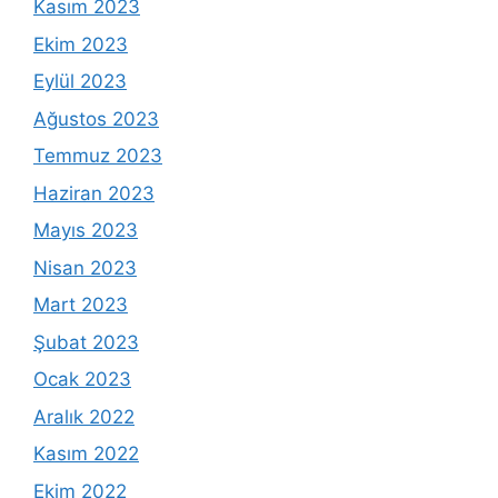
Kasım 2023
Ekim 2023
Eylül 2023
Ağustos 2023
Temmuz 2023
Haziran 2023
Mayıs 2023
Nisan 2023
Mart 2023
Şubat 2023
Ocak 2023
Aralık 2022
Kasım 2022
Ekim 2022