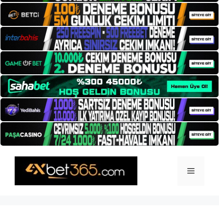
İçeriğe
atla
Menü