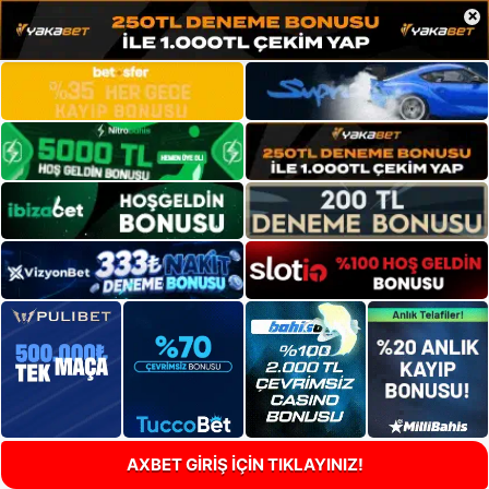
×
AXBET GİRİŞ İÇİN TIKLAYINIZ!