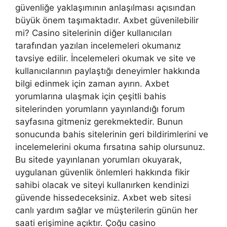
güvenliğe yaklaşımının anlaşılması açısından
büyük önem taşımaktadır. Axbet güvenilebilir
mi? Casino sitelerinin diğer kullanıcıları
tarafından yazılan incelemeleri okumanız
tavsiye edilir. İncelemeleri okumak ve site ve
kullanıcılarının paylaştığı deneyimler hakkında
bilgi edinmek için zaman ayırın. Axbet
yorumlarına ulaşmak için çeşitli bahis
sitelerinden yorumların yayınlandığı forum
sayfasına gitmeniz gerekmektedir. Bunun
sonucunda bahis sitelerinin geri bildirimlerini ve
incelemelerini okuma fırsatına sahip olursunuz.
Bu sitede yayınlanan yorumları okuyarak,
uygulanan güvenlik önlemleri hakkında fikir
sahibi olacak ve siteyi kullanırken kendinizi
güvende hissedeceksiniz. Axbet web sitesi
canlı yardım sağlar ve müşterilerin günün her
saati erişimine açıktır. Çoğu casino