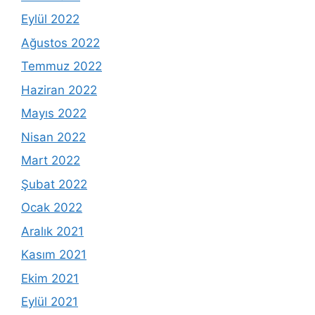
Eylül 2022
Ağustos 2022
Temmuz 2022
Haziran 2022
Mayıs 2022
Nisan 2022
Mart 2022
Şubat 2022
Ocak 2022
Aralık 2021
Kasım 2021
Ekim 2021
Eylül 2021