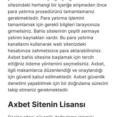
sitesindeki herhangi bir içeriğe erişmeden önce
para yatırma prosedürünü tamamlamanız
gerekmektedir. Para yatırma işlemini
tamamlamak için gerekli bilgileri tarayıcınıza
girmelisiniz. Bahis sitelerinin çeşitli sermaye
yatırım kaynakları vardır. Bu para yatırma
kanallarını kullanarak web sitenizdeki
hesabınıza zahmetsizce para aktarabilirsiniz.
Axbet bahis sitesine başlamak için tercih
ettiğiniz ödeme yöntemini seçmelisiniz. Axbet,
ilgili makamlarca düzenlendiği ve onaylandığı
için güvenli kabul edilmektedir. Axbet güvenlik
denetimi yapabilmek için bir doğrulama sürecini
takip etmeniz gerekmektedir.
Axbet Sitenin Lisansı