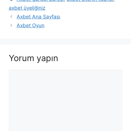
axbet üyeliğiniz
Axbet Ana Sayfası
Axbet Oyun
Yorum yapın
Yorum