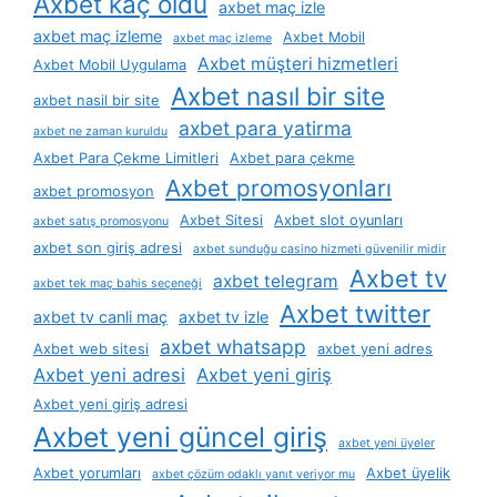
Axbet kaç oldu
axbet maç izle
axbet maç izleme
Axbet Mobil
axbet maç izleme
Axbet müşteri hizmetleri
Axbet Mobil Uygulama
Axbet nasıl bir site
axbet nasil bir site
axbet para yatirma
axbet ne zaman kuruldu
Axbet Para Çekme Limitleri
Axbet para çekme
Axbet promosyonları
axbet promosyon
Axbet Sitesi
Axbet slot oyunları
axbet satış promosyonu
axbet son giriş adresi
axbet sunduğu casino hizmeti güvenilir midir
Axbet tv
axbet telegram
axbet tek maç bahis seçeneği
Axbet twitter
axbet tv canli maç
axbet tv izle
axbet whatsapp
Axbet web sitesi
axbet yeni adres
Axbet yeni adresi
Axbet yeni giriş
Axbet yeni giriş adresi
Axbet yeni güncel giriş
axbet yeni üyeler
Axbet yorumları
Axbet üyelik
axbet çözüm odaklı yanıt veriyor mu