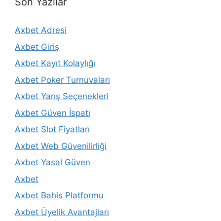
Son Yazılar
Axbet Adresi
Axbet Giriş
Axbet Kayıt Kolaylığı
Axbet Poker Turnuvaları
Axbet Yarış Seçenekleri
Axbet Güven İspatı
Axbet Slot Fiyatları
Axbet Web Güvenilirliği
Axbet Yasal Güven
Axbet
Axbet Bahis Platformu
Axbet Üyelik Avantajları