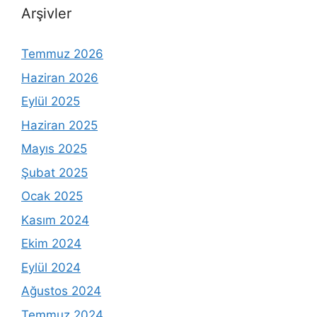
Arşivler
Temmuz 2026
Haziran 2026
Eylül 2025
Haziran 2025
Mayıs 2025
Şubat 2025
Ocak 2025
Kasım 2024
Ekim 2024
Eylül 2024
Ağustos 2024
Temmuz 2024