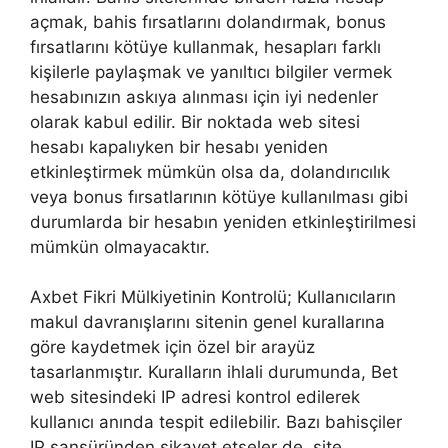
açmak, bahis fırsatlarını dolandırmak, bonus
fırsatlarını kötüye kullanmak, hesapları farklı
kişilerle paylaşmak ve yanıltıcı bilgiler vermek
hesabınızın askıya alınması için iyi nedenler
olarak kabul edilir. Bir noktada web sitesi
hesabı kapalıyken bir hesabı yeniden
etkinleştirmek mümkün olsa da, dolandırıcılık
veya bonus fırsatlarının kötüye kullanılması gibi
durumlarda bir hesabın yeniden etkinleştirilmesi
mümkün olmayacaktır.
Axbet Fikri Mülkiyetinin Kontrolü; Kullanıcıların
makul davranışlarını sitenin genel kurallarına
göre kaydetmek için özel bir arayüz
tasarlanmıştır. Kuralların ihlali durumunda, Bet
web sitesindeki IP adresi kontrol edilerek
kullanıcı anında tespit edilebilir. Bazı bahisçiler
IP sansüründen şikayet etseler de, site