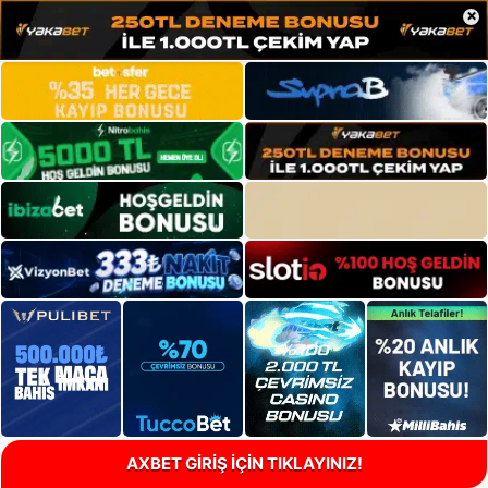
×
AXBET GİRİŞ İÇİN TIKLAYINIZ!