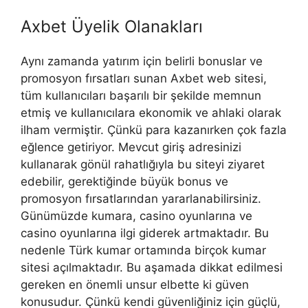
Axbet Üyelik Olanakları
Aynı zamanda yatırım için belirli bonuslar ve
promosyon fırsatları sunan Axbet web sitesi,
tüm kullanıcıları başarılı bir şekilde memnun
etmiş ve kullanıcılara ekonomik ve ahlaki olarak
ilham vermiştir. Çünkü para kazanırken çok fazla
eğlence getiriyor. Mevcut giriş adresinizi
kullanarak gönül rahatlığıyla bu siteyi ziyaret
edebilir, gerektiğinde büyük bonus ve
promosyon fırsatlarından yararlanabilirsiniz.
Günümüzde kumara, casino oyunlarına ve
casino oyunlarına ilgi giderek artmaktadır. Bu
nedenle Türk kumar ortamında birçok kumar
sitesi açılmaktadır. Bu aşamada dikkat edilmesi
gereken en önemli unsur elbette ki güven
konusudur. Çünkü kendi güvenliğiniz için güçlü,