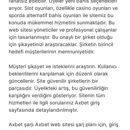
rahatsız edebilir. Üyeler yeni bahis seçenekleri
arıyor. Slot oyunları, özellikle casino oyunları ve
sporda alternatif bahis oyunları ile sitemiz bu
konuda mükemmel hizmetini sunmaktadır. Bu
web sitesi yöneticiler ve profesyonel çalışanlar
için tasarlanmıştır. Bu onaylı bir şirket olduğu
için şikayetinizi araştıracaklar. Şirketin birincil
hedefi müşterilerinin memnuniyetidir.
Müşteri şikayet ve isteklerini araştırın. Kullanıcı
beklentilerini karşılamak için düzenli olarak
güncellenir. Site güvenilir şirketlerin bir
parçasıdır. Üyelikteki artış, bu güvenilirliğin
karşılığını verdiğini gösteriyor. Sitenin tüm
hizmetleri ile ilgili sorularınız Axbet giriş
sayfasında detaylandırılmıştır.
Axbet şarjı Axbet web sitesi şarj planı için, giriş