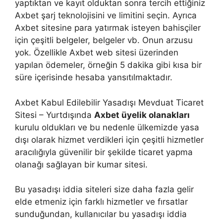
yaptıktan ve kayıt olduktan sonra tercih ettiğiniz
Axbet şarj teknolojisini ve limitini seçin. Ayrıca
Axbet sitesine para yatırmak isteyen bahisçiler
için çeşitli belgeler, belgeler vb. Onun arzusu
yok. Özellikle Axbet web sitesi üzerinden
yapılan ödemeler, örneğin 5 dakika gibi kısa bir
süre içerisinde hesaba yansıtılmaktadır.
Axbet Kabul Edilebilir Yasadışı Mevduat Ticaret
Sitesi – Yurtdışında
Axbet üyelik olanakları
kurulu oldukları ve bu nedenle ülkemizde yasa
dışı olarak hizmet verdikleri için çeşitli hizmetler
aracılığıyla güvenilir bir şekilde ticaret yapma
olanağı sağlayan bir kumar sitesi.
Bu yasadışı iddia siteleri size daha fazla gelir
elde etmeniz için farklı hizmetler ve fırsatlar
sunduğundan, kullanıcılar bu yasadışı iddia