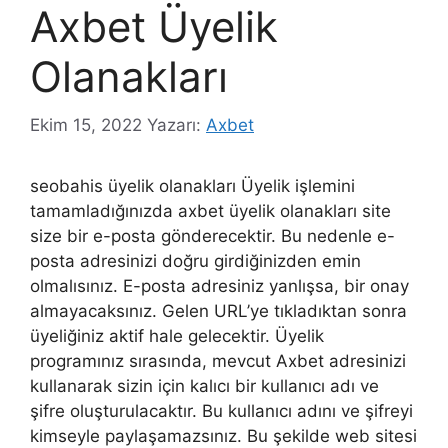
Axbet Üyelik
Olanakları
Ekim 15, 2022
Yazarı:
Axbet
seobahis üyelik olanakları Üyelik işlemini
tamamladığınızda axbet üyelik olanakları site
size bir e-posta gönderecektir. Bu nedenle e-
posta adresinizi doğru girdiğinizden emin
olmalısınız. E-posta adresiniz yanlışsa, bir onay
almayacaksınız. Gelen URL’ye tıkladıktan sonra
üyeliğiniz aktif hale gelecektir. Üyelik
programınız sırasında, mevcut Axbet adresinizi
kullanarak sizin için kalıcı bir kullanıcı adı ve
şifre oluşturulacaktır. Bu kullanıcı adını ve şifreyi
kimseyle paylaşamazsınız. Bu şekilde web sitesi