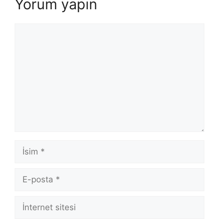
Yorum yapın
Yorum
İsim
E-
posta
İnternet
sitesi