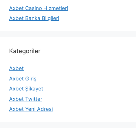
Axbet Casino Hizmetleri
Axbet Banka Bilgileri
Kategoriler
Axbet
Axbet Giriş
Axbet Şikayet
Axbet Twitter
Axbet Yeni Adresi