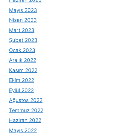
Haziran 2023
Mayıs 2023
Nisan 2023
Mart 2023
Şubat 2023
Ocak 2023
Aralık 2022
Kasım 2022
Ekim 2022
Eylül 2022
Ağustos 2022
Temmuz 2022
Haziran 2022
Mayıs 2022