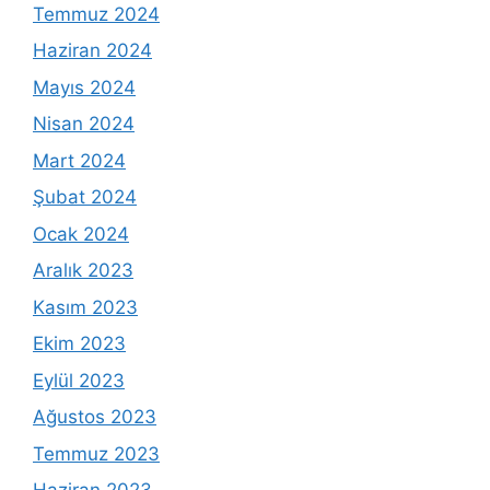
Temmuz 2024
Haziran 2024
Mayıs 2024
Nisan 2024
Mart 2024
Şubat 2024
Ocak 2024
Aralık 2023
Kasım 2023
Ekim 2023
Eylül 2023
Ağustos 2023
Temmuz 2023