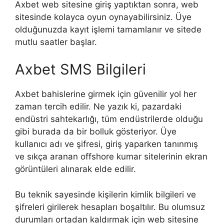
Axbet web sitesine giriş yaptıktan sonra, web
sitesinde kolayca oyun oynayabilirsiniz. Üye
olduğunuzda kayıt işlemi tamamlanır ve sitede
mutlu saatler başlar.
Axbet SMS Bilgileri
Axbet bahislerine girmek için güvenilir yol her
zaman tercih edilir. Ne yazık ki, pazardaki
endüstri sahtekarlığı, tüm endüstrilerde olduğu
gibi burada da bir bolluk gösteriyor. Üye
kullanıcı adı ve şifresi, giriş yaparken tanınmış
ve sıkça aranan offshore kumar sitelerinin ekran
görüntüleri alınarak elde edilir.
Bu teknik sayesinde kişilerin kimlik bilgileri ve
şifreleri girilerek hesapları boşaltılır. Bu olumsuz
durumları ortadan kaldırmak için web sitesine