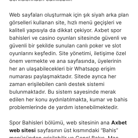
Web sayfaları oluşturmak için şık siyah arka plan
görselleri kullanan site, hızlı menü geçişleri ve
kaliteli yapısıyla da dikkat çekiyor. Axbet spor
bahisleri ve casino oyunları sitesinde güvenli ve
güvenli bir şekilde sunulan canlı poker ve slot
oyunlarını keşfedin. Site yönetimi, iletişime özel
önem vermekte ve ana sayfasında, üyelerinin
her an ulaşabilecekleri bir Whatsapp erişim
numarası paylaşmaktadır. Sitede ayrıca her
zaman erişilebilen canlı destek sistemi
bulunmaktadır. Bu sistem sayesinde merak
edilen her konu aydınlatılmakta, kumar ve bahis
problemlerinde de yardım istenebilmektedir.
Spor Bahisleri bölümü, web sitesinin ana
Axbet
web sitesi
sayfasının üst kısmındaki “Bahis”