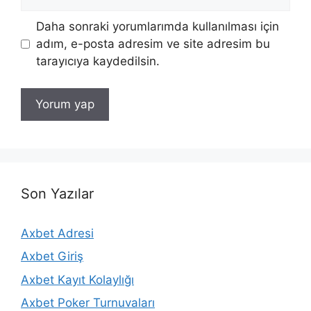
sitesi
Daha sonraki yorumlarımda kullanılması için
adım, e-posta adresim ve site adresim bu
tarayıcıya kaydedilsin.
Son Yazılar
Axbet Adresi
Axbet Giriş
Axbet Kayıt Kolaylığı
Axbet Poker Turnuvaları