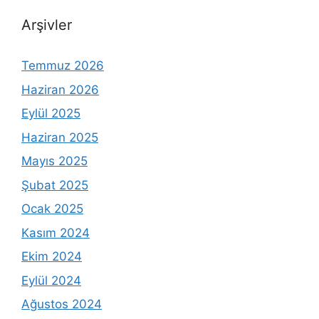
Arşivler
Temmuz 2026
Haziran 2026
Eylül 2025
Haziran 2025
Mayıs 2025
Şubat 2025
Ocak 2025
Kasım 2024
Ekim 2024
Eylül 2024
Ağustos 2024