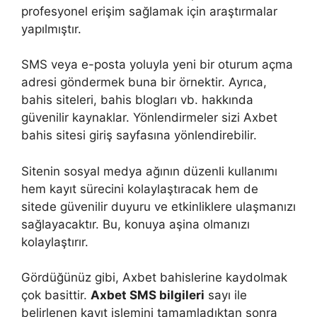
profesyonel erişim sağlamak için araştırmalar
yapılmıştır.
SMS veya e-posta yoluyla yeni bir oturum açma
adresi göndermek buna bir örnektir. Ayrıca,
bahis siteleri, bahis blogları vb. hakkında
güvenilir kaynaklar. Yönlendirmeler sizi Axbet
bahis sitesi giriş sayfasına yönlendirebilir.
Sitenin sosyal medya ağının düzenli kullanımı
hem kayıt sürecini kolaylaştıracak hem de
sitede güvenilir duyuru ve etkinliklere ulaşmanızı
sağlayacaktır. Bu, konuya aşina olmanızı
kolaylaştırır.
Gördüğünüz gibi, Axbet bahislerine kaydolmak
çok basittir.
Axbet SMS bilgileri
sayı ile
belirlenen kayıt işlemini tamamladıktan sonra