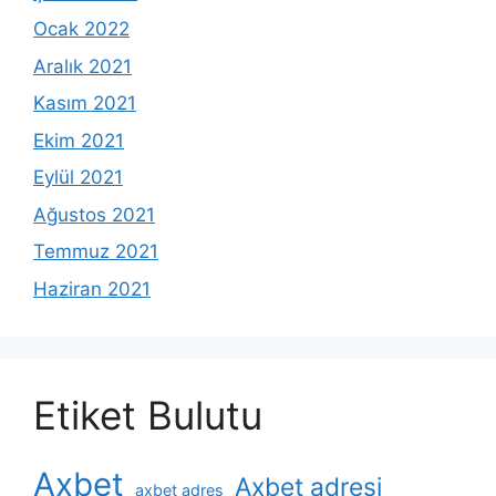
Ocak 2022
Aralık 2021
Kasım 2021
Ekim 2021
Eylül 2021
Ağustos 2021
Temmuz 2021
Haziran 2021
Etiket Bulutu
Axbet
Axbet adresi
axbet adres