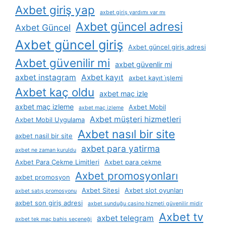
Axbet giriş yap
axbet giriş yardımı var mı
Axbet güncel adresi
Axbet Güncel
Axbet güncel giriş
Axbet güncel giriş adresi
Axbet güvenilir mi
axbet güvenlir mi
axbet instagram
Axbet kayıt
axbet kayıt i̇şlemi
Axbet kaç oldu
axbet maç izle
axbet maç izleme
Axbet Mobil
axbet maç izleme
Axbet müşteri hizmetleri
Axbet Mobil Uygulama
Axbet nasıl bir site
axbet nasil bir site
axbet para yatirma
axbet ne zaman kuruldu
Axbet Para Çekme Limitleri
Axbet para çekme
Axbet promosyonları
axbet promosyon
Axbet Sitesi
Axbet slot oyunları
axbet satış promosyonu
axbet son giriş adresi
axbet sunduğu casino hizmeti güvenilir midir
Axbet tv
axbet telegram
axbet tek maç bahis seçeneği