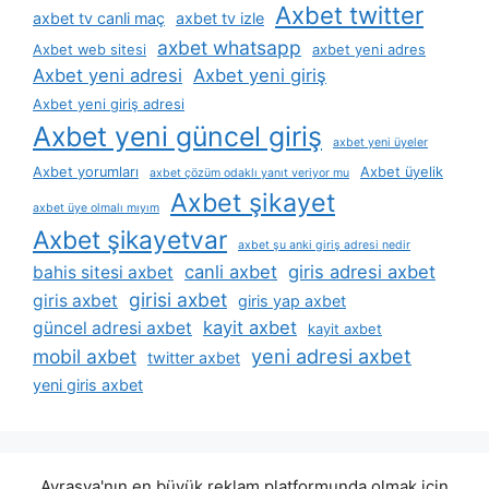
Axbet twitter
axbet tv canli maç
axbet tv izle
axbet whatsapp
Axbet web sitesi
axbet yeni adres
Axbet yeni adresi
Axbet yeni giriş
Axbet yeni giriş adresi
Axbet yeni güncel giriş
axbet yeni üyeler
Axbet yorumları
Axbet üyelik
axbet çözüm odaklı yanıt veriyor mu
Axbet şikayet
axbet üye olmalı mıyım
Axbet şikayetvar
axbet şu anki giriş adresi nedir
canli axbet
giris adresi axbet
bahis sitesi axbet
girisi axbet
giris axbet
giris yap axbet
kayit axbet
güncel adresi axbet
kayit axbet
yeni adresi axbet
mobil axbet
twitter axbet
yeni giris axbet
Avrasya'nın en büyük reklam platformunda olmak için