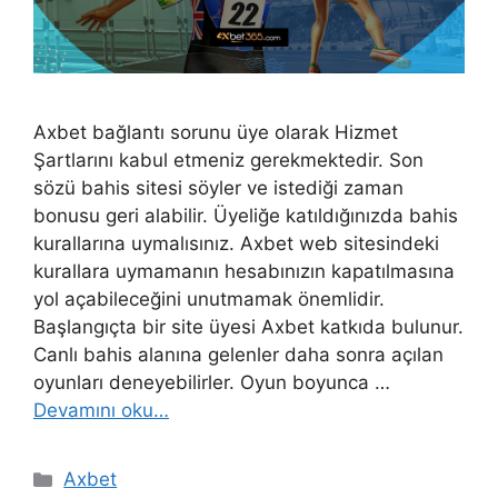
Axbet bağlantı sorunu üye olarak Hizmet
Şartlarını kabul etmeniz gerekmektedir. Son
sözü bahis sitesi söyler ve istediği zaman
bonusu geri alabilir. Üyeliğe katıldığınızda bahis
kurallarına uymalısınız. Axbet web sitesindeki
kurallara uymamanın hesabınızın kapatılmasına
yol açabileceğini unutmamak önemlidir.
Başlangıçta bir site üyesi Axbet katkıda bulunur.
Canlı bahis alanına gelenler daha sonra açılan
oyunları deneyebilirler. Oyun boyunca …
Devamını oku…
Kategoriler
Axbet