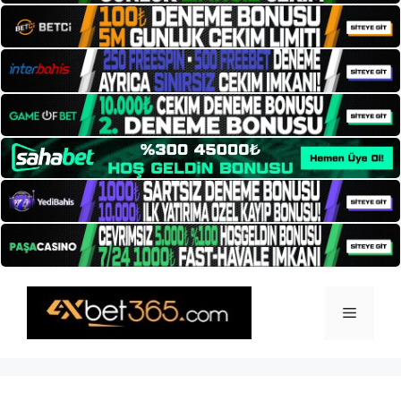
İçeriğe
atla
Menü