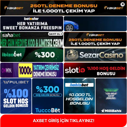
×
AXBET GİRİŞ İÇİN TIKLAYINIZ!