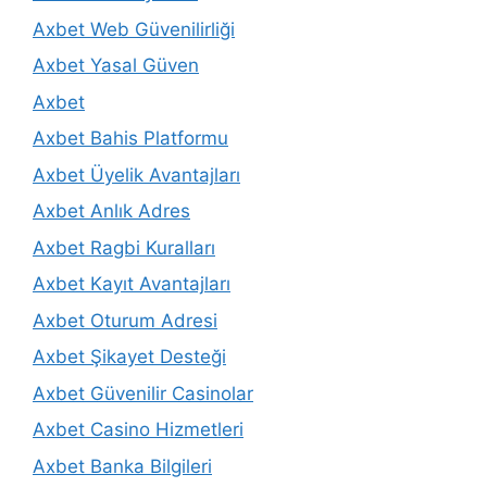
Axbet Web Güvenilirliği
Axbet Yasal Güven
Axbet
Axbet Bahis Platformu
Axbet Üyelik Avantajları
Axbet Anlık Adres
Axbet Ragbi Kuralları
Axbet Kayıt Avantajları
Axbet Oturum Adresi
Axbet Şikayet Desteği
Axbet Güvenilir Casinolar
Axbet Casino Hizmetleri
Axbet Banka Bilgileri