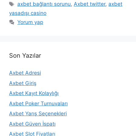
Etiketler
axbet bağlantı sorunu
,
Axbet twitter
,
axbet
yasadışı casino
Yorum yap
Son Yazılar
Axbet Adresi
Axbet Giriş
Axbet Kayıt Kolaylığı
Axbet Poker Turnuvaları
Axbet Yarış Seçenekleri
Axbet Güven İspatı
Axbet Slot Fiyatları