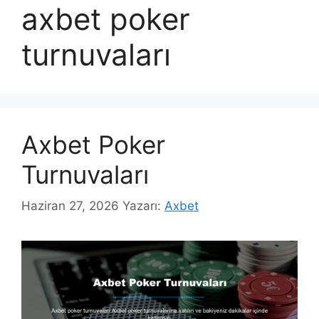
axbet poker
turnuvaları
Axbet Poker
Turnuvaları
Haziran 27, 2026
Yazarı:
Axbet