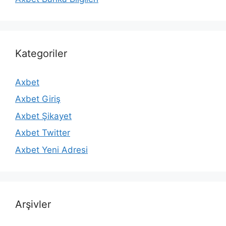
Kategoriler
Axbet
Axbet Giriş
Axbet Şikayet
Axbet Twitter
Axbet Yeni Adresi
Arşivler