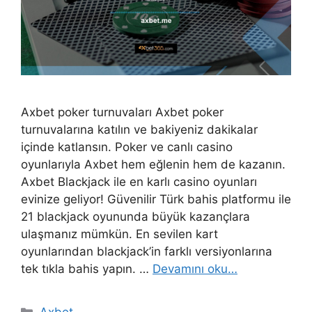
Axbet poker turnuvaları Axbet poker
turnuvalarına katılın ve bakiyeniz dakikalar
içinde katlansın. Poker ve canlı casino
oyunlarıyla Axbet hem eğlenin hem de kazanın.
Axbet Blackjack ile en karlı casino oyunları
evinize geliyor! Güvenilir Türk bahis platformu ile
21 blackjack oyununda büyük kazançlara
ulaşmanız mümkün. En sevilen kart
oyunlarından blackjack’in farklı versiyonlarına
tek tıkla bahis yapın. …
Devamını oku…
Kategoriler