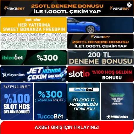
×
AXBET GİRİŞ İÇİN TIKLAYINIZ!