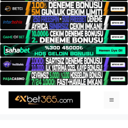
İçeriğe
atla
Menü