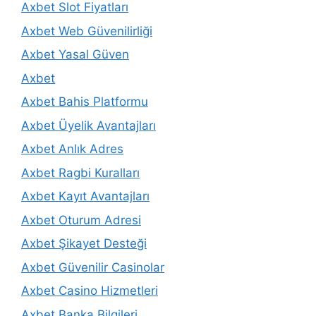
Axbet Slot Fiyatları
Axbet Web Güvenilirliği
Axbet Yasal Güven
Axbet
Axbet Bahis Platformu
Axbet Üyelik Avantajları
Axbet Anlık Adres
Axbet Ragbi Kuralları
Axbet Kayıt Avantajları
Axbet Oturum Adresi
Axbet Şikayet Desteği
Axbet Güvenilir Casinolar
Axbet Casino Hizmetleri
Axbet Banka Bilgileri