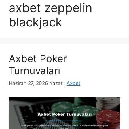
axbet zeppelin
blackjack
Axbet Poker
Turnuvaları
Haziran 27, 2026
Yazarı:
Axbet