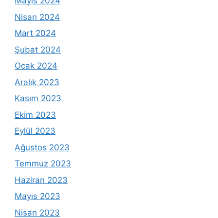
Mayıs 2024
Nisan 2024
Mart 2024
Şubat 2024
Ocak 2024
Aralık 2023
Kasım 2023
Ekim 2023
Eylül 2023
Ağustos 2023
Temmuz 2023
Haziran 2023
Mayıs 2023
Nisan 2023